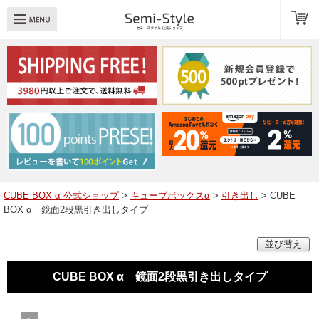
め：
透明扉
引き出し
LED
TOPへ戻る
商品一覧
商品カテゴリ
CUBE BOX α 公式ショップ
>
キューブボックスα
>
引き出し
> CUBE
BOX α 鏡面2段黒引き出しタイプ
キューブボックスαレイアウト例
並び替え
スタッフブログ
Q＆A
CUBE BOX α 鏡面2段黒引き出しタイプ
送料・お支払いについて