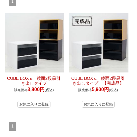
1
マイページ/会員登録
個人情報保護方針
特定商取引法に基づく表記
会社概要
お問い合わせ
witter
CUBE BOX α 鏡面2段黒引
CUBE BOX α 鏡面2段黒引
nstagram
き出しタイプ
き出しタイプ 【完成品】
3,800円
5,900円
販売価格
(税込)
販売価格
(税込)
1