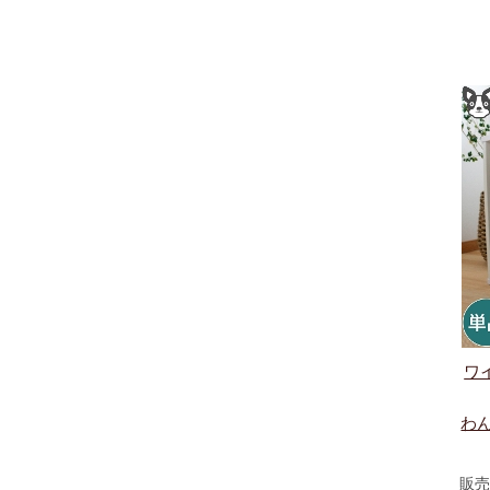
ワ
わんわ
販売