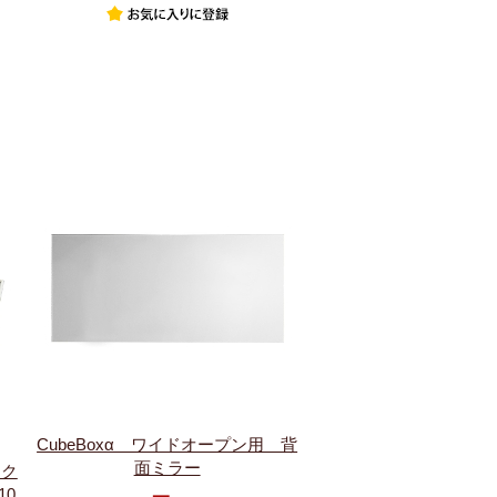
CubeBoxα ワイドオープン用 背
面ミラー
アク
10