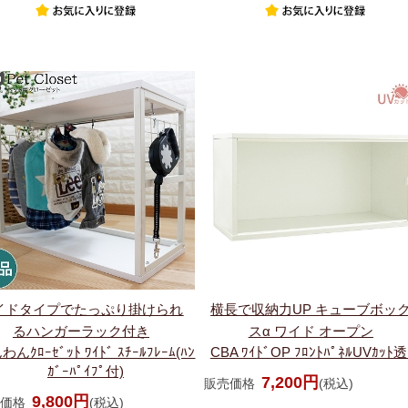
イドタイプでたっぷり掛けられ
横長で収納力UP キューブボッ
るハンガーラック付き
スα ワイド オープン
んｸﾛｰｾﾞｯﾄ ﾜｲﾄﾞ ｽﾁｰﾙﾌﾚｰﾑ(ﾊﾝ
CBA ﾜｲﾄﾞOP ﾌﾛﾝﾄﾊﾟﾈﾙUVｶｯﾄ
ｶﾞｰﾊﾟｲﾌﾟ付)
7,200円
販売価格
(税込)
9,800円
価格
(税込)