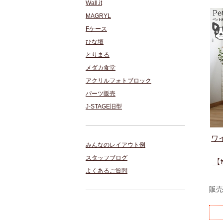
Wall.it
MAGRYL
Fケース
ひな壇
とりまる
メダカ食堂
アクリルフォトブロック
パーツ販売
J-STAGE旧型
ワ
みんなのレイアウト例
スタッフブログ
【ｾ
よくあるご質問
販売