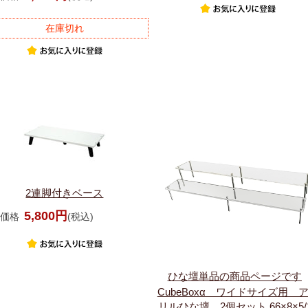
在庫切れ
2連脚付きベース
5,800円
価格
(税込)
ひな壇単品の商品ページです
CubeBoxα ワイドサイズ用 
リルひな壇 2個セット 66×8×5/