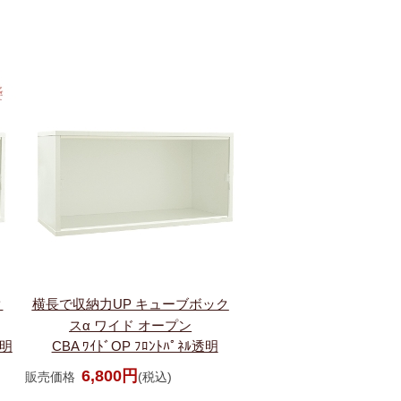
ク
横長で収納力UP キューブボック
スα ワイド オープン
透明
CBA ﾜｲﾄﾞOP ﾌﾛﾝﾄﾊﾟﾈﾙ透明
6,800円
販売価格
(税込)