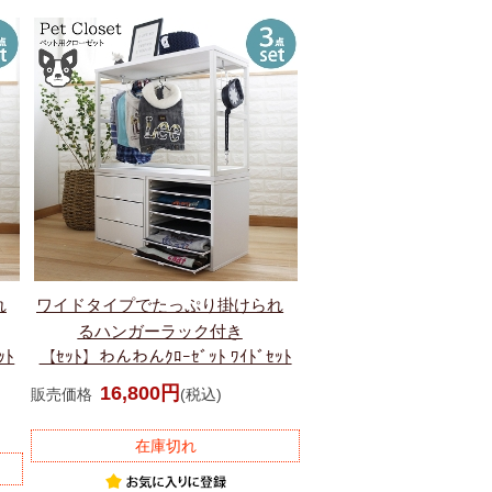
れ
ワイドタイプでたっぷり掛けられ
るハンガーラック付き
ｯﾄ
【ｾｯﾄ】わんわんｸﾛｰｾﾞｯﾄ ﾜｲﾄﾞｾｯﾄ
16,800円
販売価格
(税込)
在庫切れ