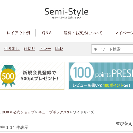
レイアウト例
Q＆A
送料・お支払について
マイページ
引き出し
仕切り
トレー
LED
E BOX α 公式ショップ
>
キューブボックスα
> ワイドサイズ
並び替え
件中 1-14 件表示