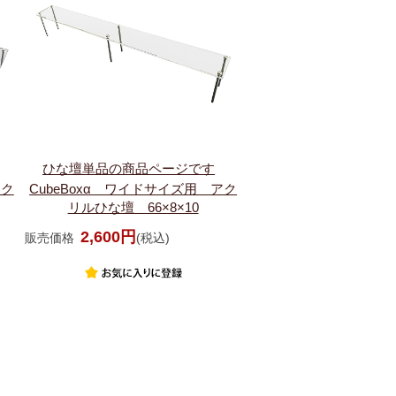
ひな壇単品の商品ページです
アク
CubeBoxα ワイドサイズ用 アク
リルひな壇 66×8×10
2,600円
販売価格
(税込)