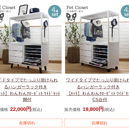
イドタイプでたっぷり掛けられ
ワイドタイプでたっぷり掛けら
るハンガーラック付き
るハンガーラック付き
ｯﾄ】わんわんｸﾛｰｾﾞｯﾄ ﾜｲﾄﾞｾｯﾄ
【ｾｯﾄ】わんわんｸﾛｰｾﾞｯﾄ ﾜｲﾄﾞｾ
脚付
CS台付
22,000円
19,800円
価格
(税込)
販売価格
(税込)
在庫切れ
在庫切れ