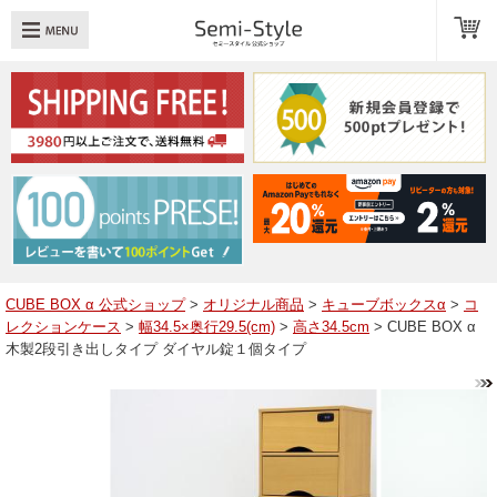
め：
透明扉
引き出し
LED
TOPへ戻る
商品一覧
商品カテゴリ
CUBE BOX α 公式ショップ
>
オリジナル商品
>
キューブボックスα
>
コ
レクションケース
>
幅34.5×奥行29.5(cm)
>
高さ34.5cm
> CUBE BOX α
キューブボックスαレイアウト例
木製2段引き出しタイプ ダイヤル錠１個タイプ
スタッフブログ
Q＆A
送料・お支払いについて