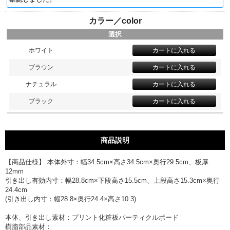
カラー／color
選択
ホワイト
ブラウン
ナチュラル
ブラック
商品説明
【商品仕様】 本体外寸：幅34.5cm×高さ34.5cm×奥行29.5cm、板厚
12mm
引き出し有効内寸：幅28.8cm×下段高さ15.5cm、上段高さ15.3cm×奥行
24.4cm
(引き出し内寸：幅28.8×奥行24.4×高さ10.3)
本体、引き出し素材：プリント化粧板パーティクルボード
樹脂部品素材：