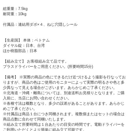
総重量：7.5kg
耐荷重：10kg
付属品：連結用ダボ×４、ねじ穴隠しシール
【生産国】 本体：ベトナム
ダイヤル錠：日本、台湾
ほか樹脂部品：日本
【組み立て】 お客様組み立て品です。
プラスドライバーをご用意ください。(所要時間15分)
【備考】 ※実際の商品の色にできるだけ近づけるよう撮影を行なってお
りますが、商品の色はご使用のモニターによって実際の明るさや色と多
少異なって見える場合がございます。あらかじめご了承ください。
※北海道・沖縄・離島については、別途送料お見積りとなります。ご購
入前に、当店にお問い合わせください。
※各種寸法は概数となり、多少の誤差があることがあります。あらかじ
めご了承ください。
※付属品は商品１台につき同梱されます。複数個またはセットの場合は
商品点数に合わせて同梱いたします。
※組み立て所要時間は１台あたりの目安の時間です。電動ドライバーを
ご利用いただくとより簡単に組み立て可能です。