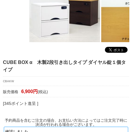
マイページ/会員登録
個人情報保護方針
特定商取引法に基づく表記
会社概要
お問い合わせ
CUBE BOX α 木製2段引き出しタイプ ダイヤル錠１個タ
witter
イプ
nstagram
CBAKW
6,900円
販売価格
(税込)
[345ポイント進呈 ]
予約商品を含むご注文の場合、お支払い方法によってはご注文完了時に
決済が行われる場合がございます。