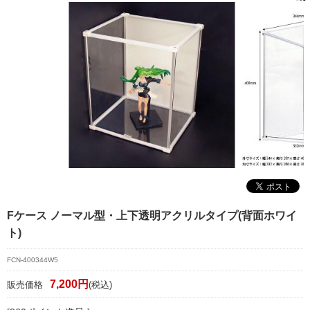
マイページ/会員登録
個人情報保護方針
特定商取引法に基づく表記
会社概要
お問い合わせ
witter
nstagram
Fケース ノーマル型・上下透明アクリルタイプ(背面ホワイ
ト)
FCN-400344W5
7,200円
販売価格
(税込)