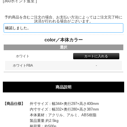
[360ポイント進呈 ]
予約商品を含むご注文の場合、お支払い方法によってはご注文完了時に
決済が行われる場合がございます。
color／本体カラー
選択
ホワイト
ホワイトFBA
-
商品説明
【商品仕様】
外寸サイズ：幅344×奥行297×高さ400mm
内寸サイズ：幅332×奥行280×高さ387mm
本体素材：アクリル、アルミ、ABS樹脂
製品重量:約2.5kg
耐荷重：約500g