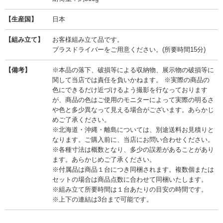
【生産国】
日本
【組み立て】
お客様組み立て品です。
プラスドライバーをご用意ください。(所要時間15分)
【備考】
※本品の落下、破損等による収納物、展示物の破損等に
関して当店では責任を負いかねます。 ※実際の商品の
色にできるだけ近づけるよう撮影を行なっております
が、商品の色はご使用のモニターによって実際の明るさ
や色と多少異なって見える場合がございます。あらかじ
めご了承ください。
※北海道・沖縄・離島については、別途送料お見積りと
なります。ご購入前に、当店にお問い合わせください。
※各種寸法は概数となり、多少の誤差があることがあり
ます。あらかじめご了承ください。
※付属品は商品１台につき同梱されます。複数個または
セットの場合は商品点数に合わせて同梱いたします。
※組み立て所要時間は１台あたりの目安の時間です。
※上下の連結は3台まで可能です。