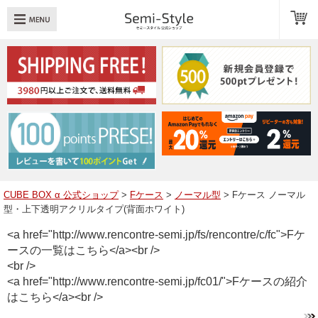
め：
透明扉
引き出し
LED
TOPへ戻る
商品一覧
商品カテゴリ
CUBE BOX α 公式ショップ
>
Fケース
>
ノーマル型
> Fケース ノーマル
型・上下透明アクリルタイプ(背面ホワイト)
キューブボックスαレイアウト例
<a href="http://www.rencontre-semi.jp/fs/rencontre/c/fc">Fケ
スタッフブログ
ースの一覧はこちら</a><br />
<br />
Q＆A
<a href="http://www.rencontre-semi.jp/fc01/">Fケースの紹介
はこちら</a><br />
送料・お支払いについて