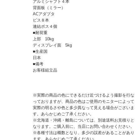
アルミシャフト４本
背面板（ミラー）
ACアダプタ
ビス８本
連結ボス４個
■耐荷重
上部 10kg
ディスプレイ面 5kg
■生産国
日本
■備考
お客様組立品
※実際の商品の色にできるだけ近づけるよう撮影を行な
っておりますが、商品の色はご使用のモニターによって
実際の明るさや色と多少異なって見える場合がございま
す。あらかじめご了承ください。
※北海道・沖縄・離島については、別途送料お見積りと
なります。ご購入前に、当店にお問い合わせください。
※各種寸法は概数となり、多少の誤差があることがあり
ます。あらかじめご了承ください。