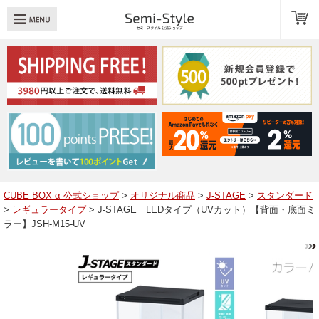
め：
透明扉
引き出し
LED
TOPへ戻る
商品一覧
商品カテゴリ
CUBE BOX α 公式ショップ
>
オリジナル商品
>
J-STAGE
>
スタンダード
>
レギュラータイプ
> J-STAGE LEDタイプ（UVカット）【背面・底面ミ
キューブボックスαレイアウト例
ラー】JSH-M15-UV
スタッフブログ
Q＆A
送料・お支払いについて