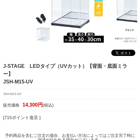
マイページ/会員登録
個人情報保護方針
特定商取引法に基づく表記
会社概要
お問い合わせ
J-STAGE LEDタイプ（UVカット）【背面・底面ミラ
witter
ー】
nstagram
JSH-M15-UV
JSH-M15-UV
14,300円
販売価格
(税込)
[715ポイント進呈 ]
予約商品を含むご注文の場合、お支払い方法によってはご注文完了時に
決済が行われる場合がございます。