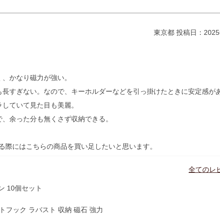
東京都
投稿日：2025
く、かなり磁力が強い。
も長すぎない。なので、キーホルダーなどを引っ掛けたときに安定感が
ラしていて見た目も美麗。
で、余った分も無くさず収納できる。
る際にはこちらの商品を買い足したいと思います。
全てのレ
 10個セット
トフック ラバスト 収納 磁石 強力