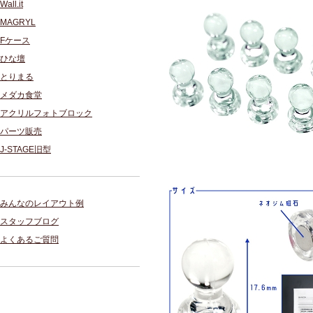
Wall.it
MAGRYL
Fケース
ひな壇
とりまる
メダカ食堂
アクリルフォトブロック
パーツ販売
J-STAGE旧型
みんなのレイアウト例
スタッフブログ
よくあるご質問