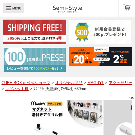
め：
透明扉
引き出し
LED
TOPへ戻る
商品一覧
商品カテゴリ
CUBE BOX α 公式ショップ
>
オリジナル商品
>
MAGRYL
>
アクセサリー
>
マグネット棚
> ﾏｸﾞﾘﾙ 浅型溝付ｱｸﾘﾙ棚 660mm
キューブボックスαレイアウト例
スタッフブログ
Q＆A
送料・お支払いについて