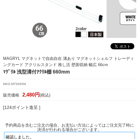
マイページ/会員登録
個人情報保護方針
特定商取引法に基づく表記
会社概要
お問い合わせ
MAGRYL マグネットで自由自在 溝あり マグネットシェルフ トレーディ
ングカード アクリルスタンド 推し活 壁面収納 幅広 66cm
witter
ﾏｸﾞﾘﾙ 浅型溝付ｱｸﾘﾙ棚 660mm
nstagram
MAG-MTS660M
2,480円
販売価格
(税込)
[124ポイント進呈 ]
予約商品を含むご注文の場合、お支払い方法によってはご注文完了時に
決済が行われる場合がございます。