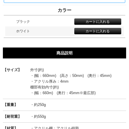
カラー
ブラック
ホワイト
商品説明
【サイズ】
外寸(約)
・(幅：660mm) (高さ：50mm) (奥行：45mm)
・アクリル厚み：4mm
棚部有効内寸(約)
・(幅：660m) (奥行：45mm※最広部)
【重量】
・約250g
【耐荷重】
・約550g
【材質】
・アクリル棚：アクリル樹脂