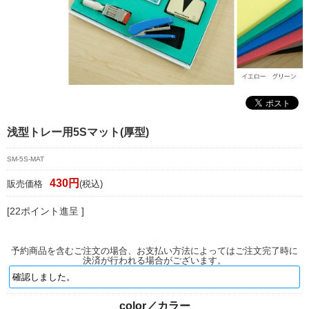
マイページ/会員登録
個人情報保護方針
特定商取引法に基づく表記
会社概要
お問い合わせ
浅型トレー用5Sマット(厚型)
witter
SM-5S-MAT
nstagram
430円
販売価格
(税込)
[22ポイント進呈 ]
予約商品を含むご注文の場合、お支払い方法によってはご注文完了時に
決済が行われる場合がございます。
color／カラー