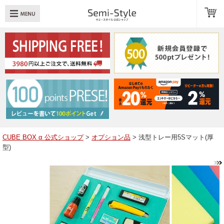
め：
透明扉
引き出し
LED
TOPへ戻る
商品一覧
商品カテゴリ
CUBE BOX α 公式ショップ
>
オプション品
> 浅型トレー用5Sマット(厚
型)
キューブボックスαレイアウト例
スタッフブログ
Q＆A
送料・お支払いについて