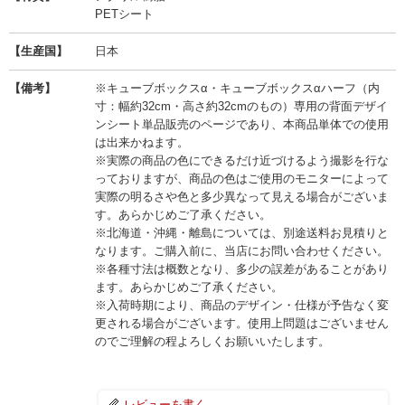
PETシート
【生産国】
日本
【備考】
※キューブボックスα・キューブボックスαハーフ（内
寸：幅約32cm・高さ約32cmのもの）専用の背面デザイ
ンシート単品販売のページであり、本商品単体での使用
は出来かねます。
※実際の商品の色にできるだけ近づけるよう撮影を行な
っておりますが、商品の色はご使用のモニターによって
実際の明るさや色と多少異なって見える場合がございま
す。あらかじめご了承ください。
※北海道・沖縄・離島については、別途送料お見積りと
なります。ご購入前に、当店にお問い合わせください。
※各種寸法は概数となり、多少の誤差があることがあり
ます。あらかじめご了承ください。
※入荷時期により、商品のデザイン・仕様が予告なく変
更される場合がございます。使用上問題はございません
のでご理解の程よろしくお願いいたします。
レビューを書く