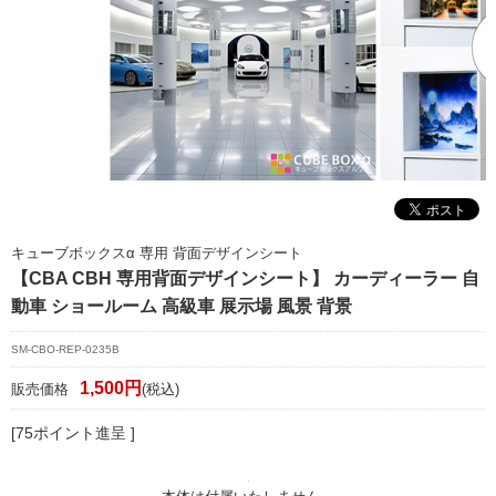
マイページ/会員登録
個人情報保護方針
特定商取引法に基づく表記
会社概要
お問い合わせ
witter
キューブボックスα 専用 背面デザインシート
【CBA CBH 専用背面デザインシート】 カーディーラー 自
nstagram
動車 ショールーム 高級車 展示場 風景 背景
SM-CBO-REP-0235B
1,500円
販売価格
(税込)
[75ポイント進呈 ]