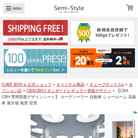
め：
透明扉
引き出し
LED
TOPへ戻る
商品一覧
商品カテゴリ
CUBE BOX α 公式ショップ
>
オリジナル商品
>
キューブボックスα
>
オ
プション品
>
CBACBHスタンダードレギュラー背面デザイン
> 【CBA
キューブボックスαレイアウト例
CBH 専用背面デザインシート】 カーディーラー 自動車 ショールーム 高級
車 展示場 風景 背景
スタッフブログ
Q＆A
送料・お支払いについて