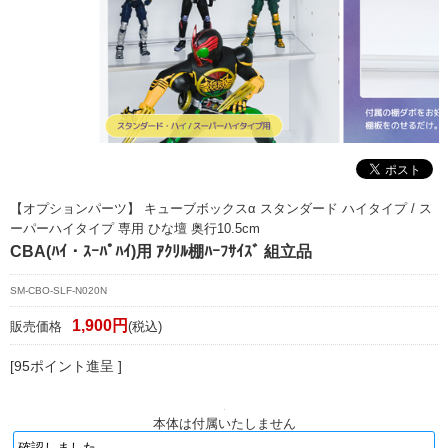
マイページ/会員登録
個人情報保護方針
特定商取引法に基づく表記
会社概要
お問い合わせ
【オプションパーツ】 キューブボックスα スタンダード ハイタイプ / ス
witter
ーパーハイタイプ 専用 ひな壇 奥行10.5cm
CBA(ﾊｲ・ｽｰﾊﾟﾊｲ)用 ｱｸﾘﾙ棚ﾊｰﾌｻｲｽﾞ 組立品
nstagram
SM-CBO-SLF-N020N
1,900円
販売価格
(税込)
[95ポイント進呈 ]
本体は付属いたしません