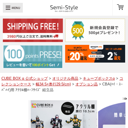
め：
透明扉
引き出し
LED
TOPへ戻る
商品一覧
商品カテゴリ
CUBE BOX α 公式ショップ
>
オリジナル商品
>
キューブボックスα
>
コ
レクションケース
>
幅34.5×奥行29.5(cm)
>
オプション品
> CBA(ﾊｲ・ｽｰ
キューブボックスαレイアウト例
ﾊﾟﾊｲ)用 ｱｸﾘﾙ棚ﾊｰﾌｻｲｽﾞ 組立品
スタッフブログ
Q＆A
送料・お支払いについて