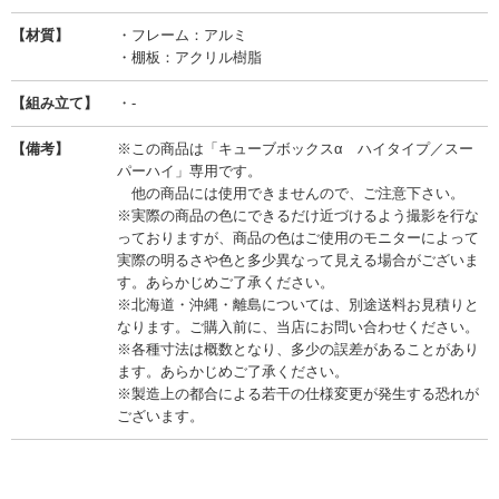
【材質】
・フレーム：アルミ
・棚板：アクリル樹脂
【組み立て】
・-
【備考】
※この商品は「キューブボックスα ハイタイプ／スー
パーハイ」専用です。
他の商品には使用できませんので、ご注意下さい。
※実際の商品の色にできるだけ近づけるよう撮影を行な
っておりますが、商品の色はご使用のモニターによって
実際の明るさや色と多少異なって見える場合がございま
す。あらかじめご了承ください。
※北海道・沖縄・離島については、別途送料お見積りと
なります。ご購入前に、当店にお問い合わせください。
※各種寸法は概数となり、多少の誤差があることがあり
ます。あらかじめご了承ください。
※製造上の都合による若干の仕様変更が発生する恐れが
ございます。