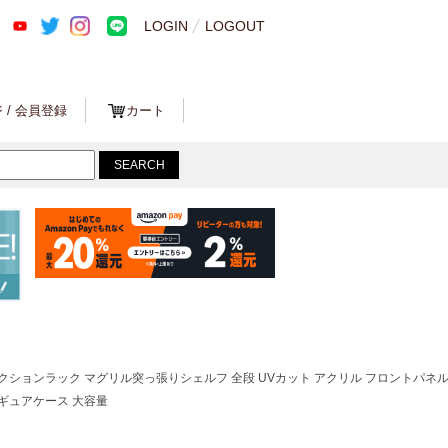
LOGIN
LOGOUT
 / 会員登録
カート
クションラック マグリル突っ張りシェルフ 全段 UVカット アクリル フロントパネ
ギュアケース 大容量