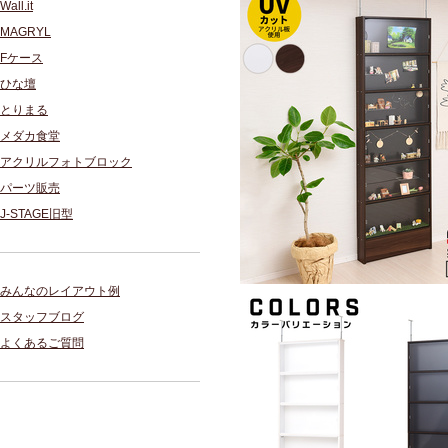
Wall.it
MAGRYL
Fケース
ひな壇
とりまる
メダカ食堂
アクリルフォトブロック
パーツ販売
J-STAGE旧型
みんなのレイアウト例
スタッフブログ
よくあるご質問