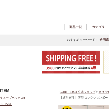
商品一覧
カテゴリ
おすすめキーワード：
透明扉
ITEM
CUBE BOX α 公式ショップ
>
オリジ
【送料無料】 薄型 コレクションボー
キューブボックスα
J-STAGE