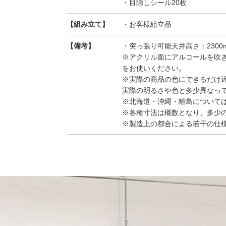
・目隠しシール20枚
【組み立て】
・お客様組立品
【備考】
・突っ張り可能天井高さ：2300m
※アクリル面にアルコールを吹
をお使いください。
※実際の商品の色にできるだけ
実際の明るさや色と多少異なっ
※北海道・沖縄・離島について
※各種寸法は概数となり、多少
※製造上の都合による若干の仕