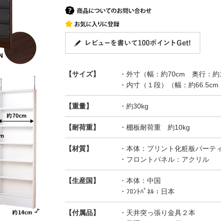
【サイズ】
・外寸（幅：約70cm 奥行：約1
・内寸（１段）（幅：約66.5cm
【重量】
・約30kg
【耐荷重】
・棚板耐荷重 約10kg
【材質】
・本体：プリント化粧板パーテ
・フロントパネル：アクリル
【生産国】
・本体：中国
・ﾌﾛﾝﾄﾊﾟﾈﾙ：日本
【付属品】
・天井突っ張り金具２本