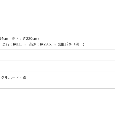
4cm 高さ：約220cm）
 奥行：約11cm 高さ：約29.5cm（開口部ﾚｰﾙ間））
ィクルボード・鉄