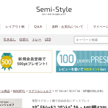
レイアウト例
Q＆A
送料・お支払について
マイページ
引き出し
仕切り
トレー
LED
ナル商品
>
MAGRYL
>
マグリルシェルフ
> ﾏｸﾞﾘﾙｼｪﾙﾌ ﾌﾛﾝﾄﾊﾟﾈﾙ・MF棚438L(4本)
薄型マグネット棚で自由自在にディスプレイ
ﾏｸﾞﾘﾙｼｪﾙﾌ ﾌﾛﾝﾄﾊﾟﾈﾙ・MF棚438