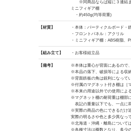
※同商品ならば縦に３連結ま
ミニフィギア棚
・約450g(均等荷重)
【材質】
・本体：パーティクルボード・
・フロントパネル：アクリル
・ミニフィギア棚：ABS樹脂、P
【組み立て】
・お客様組立品
【備考】
※本体は重心が背面にあるので
※本品の落下、破損等による収
※背面鉄板の角は鋭利になって
※付属のマグネット付き棚は［
※本来の用途以外での使用によ
※マグネット棚の耐荷重は棚部
表記の重量以下でも、一点に荷
※実際の商品の色にできるだけ
実際の明るさや色と多少異なっ
※北海道・沖縄・離島について
※各種寸法は概数となり、多少