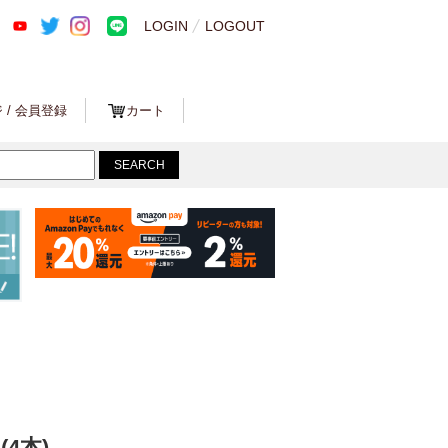
LOGIN
LOGOUT
 / 会員登録
カート
L(4本)