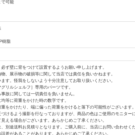
で可能
鉄
P樹脂
、必ず壁に背をつけて設置するようお願い申し上げます。
納物、展示物の破損等に関して当店では責任を負いかねます。
います。怪我をしないよう十分注意してお取り扱いください。
マグリルシェルフ］専用のパーツです。
る事故に関しては一切責任を負いません。
に均等に荷重をかけた時の数字です。
重をかけたり、端に偏った荷重をかけると落下の可能性がございます
近づけるよう撮影を行なっておりますが、商品の色はご使用のモニター
て見える場合がございます。あらかじめご了承ください。
は、別途送料お見積りとなります。ご購入前に、当店にお問い合わせく
の誤差があることがあります。あらかじめご了承ください。