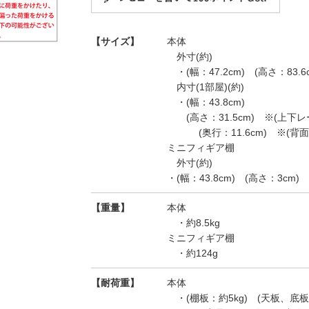
【サイズ】
本体
外寸(約)
・(幅：47.2cm) (高さ：83.6
内寸(1部屋)(約)
・(幅：43.8cm)
(高さ：31.5cm) ※(上下レー
(奥行：11.6cm) ※(背面～
ミニフィギア棚
外寸(約)
・(幅：43.8cm) (高さ：3cm)
【重量】
本体
・約8.5kg
ミニフィギア棚
・約124g
【耐荷重】
本体
・(棚板：約5kg) (天板、底板：