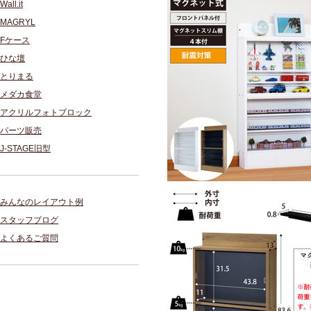
Wall.it
MAGRYL
Fケース
ひな壇
とりまる
メダカ食堂
アクリルフォトブロック
パーツ販売
J-STAGE旧型
みんなのレイアウト例
スタッフブログ
よくあるご質問