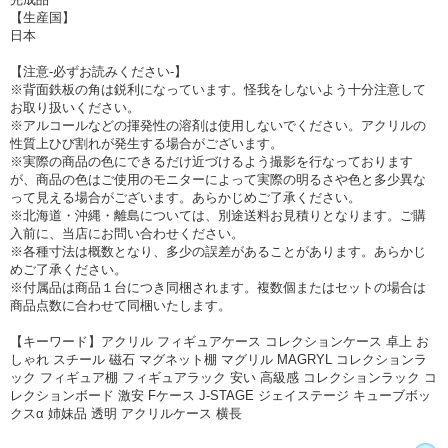
【生産国】
日本
【注意-必ずお読みください-】
※背面鉄板の角は鋭利になっています。怪我をしないよう十分注意して
お取り扱いください。
※アルコールなどの揮発性の溶剤は使用しないでください。アクリルの
性質上ひび割れが発生する場合がございます。
※実際の商品の色にできるだけ近づけるよう撮影を行なっております
が、商品の色はご使用のモニターによって実際の明るさや色と多少異な
って見える場合がございます。あらかじめご了承ください。
※北海道・沖縄・離島については、別途送料お見積りとなります。ご購
入前に、当店にお問い合わせください。
※各種寸法は概数となり、多少の誤差があることがあります。あらかじ
めご了承ください。
※付属品は商品１台につき同梱されます。複数個またはセットの場合は
商品点数に合わせて同梱いたします。
【キーワード】アクリル フィギュアケース コレクションケース 卓上 お
しゃれ スチール 磁石 マグネット棚 マグリル MAGRYL コレクションラ
ック フィギュア棚 フィギュアラック 安い 高級感 コレクションラック コ
レクションボード 激安 Fケース J-STAGE ジェイステージ キューブボッ
クスα 姉妹品 透明 アクリルケース 横長