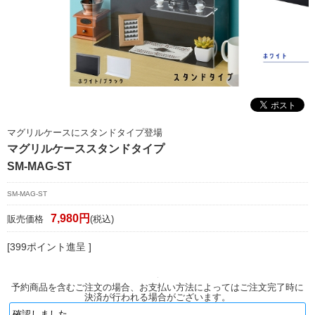
マイページ/会員登録
個人情報保護方針
特定商取引法に基づく表記
会社概要
お問い合わせ
マグリルケースにスタンドタイプ登場
マグリルケーススタンドタイプ
witter
SM-MAG-ST
nstagram
SM-MAG-ST
7,980円
販売価格
(税込)
[399ポイント進呈 ]
予約商品を含むご注文の場合、お支払い方法によってはご注文完了時に
決済が行われる場合がございます。