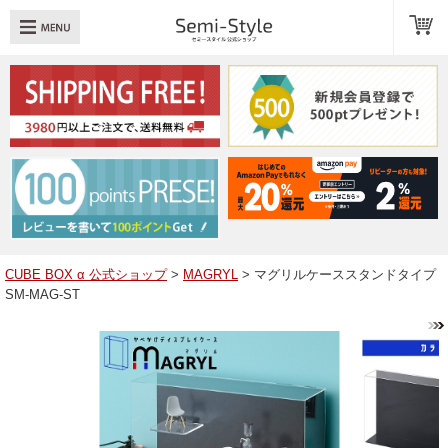
め：
透明扉
引き出し
LED
TOPへ戻る
商品一覧
商品カテゴリ
CUBE BOX α 公式ショップ
>
MAGRYL
> マグリルケーススタンドタイプ
SM-MAG-ST
キューブボックスαレイアウト例
スタッフブログ
Q＆A
送料・お支払いについて