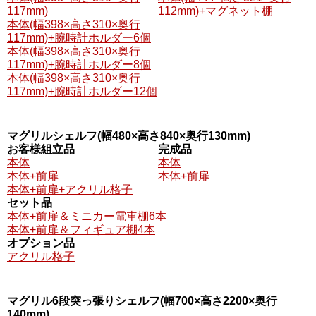
117mm)
112mm)+マグネット棚
本体(幅398×高さ310×奥行
117mm)+腕時計ホルダー6個
本体(幅398×高さ310×奥行
117mm)+腕時計ホルダー8個
本体(幅398×高さ310×奥行
117mm)+腕時計ホルダー12個
マグリルシェルフ(幅480×高さ840×奥行130mm)
お客様組立品
完成品
本体
本体
本体+前扉
本体+前扉
本体+前扉+アクリル格子
セット品
本体+前扉＆ミニカー電車棚6本
本体+前扉＆フィギュア棚4本
オプション品
アクリル格子
マグリル6段突っ張りシェルフ(幅700×高さ2200×奥行
140mm)