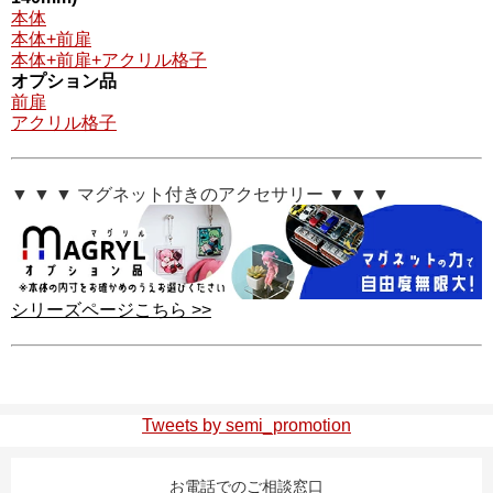
本体
本体+前扉
本体+前扉+アクリル格子
オプション品
前扉
アクリル格子
▼ ▼ ▼ マグネット付きのアクセサリー ▼ ▼ ▼
シリーズページこちら >>
Tweets by semi_promotion
お電話でのご相談窓口