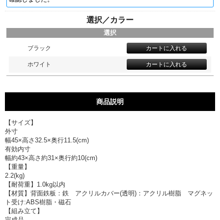
選択／カラー
選択
ブラック
ホワイト
商品説明
【サイズ】
外寸
幅45×高さ32.5×奥行11.5(cm)
有効内寸
幅約43×高さ約31×奥行約10(cm)
【重量】
2.2(kg)
【耐荷重】1.0kg以内
【材質】背面鉄板：鉄 アクリルカバー(透明)：アクリル樹脂 マグネッ
ト受け:ABS樹脂・磁石
【組み立て】
完成品