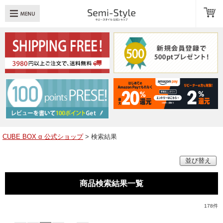
め：
透明扉
引き出し
LED
TOPへ戻る
商品一覧
商品カテゴリ
CUBE BOX α 公式ショップ
> 検索結果
キューブボックスαレイアウト例
並び替え
スタッフブログ
商品検索結果一覧
Q＆A
178
件
送料・お支払いについて