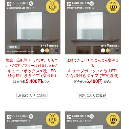
増設・追加用ページです。リモコ
連結できるLEDでどんどん増やせ
ン・ACアダプターは付属しません
る
キューブボックスα 改 LED
キューブボックスα 改 LED
ひな壇付きタイプ (増設用)
ひな壇付きタイプ (主電源用)
5,400円
6,400円
販売価格
(税込)
販売価格
(税込)