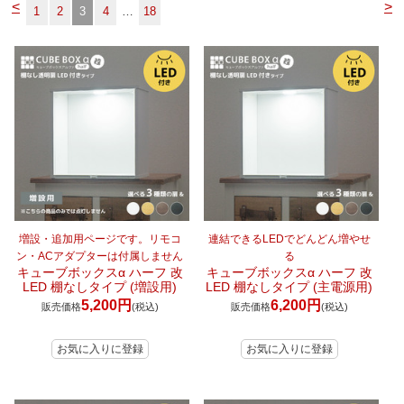
<
>
1
2
3
4
…
18
マイページ/会員登録
個人情報保護方針
特定商取引法に基づく表記
会社概要
お問い合わせ
witter
nstagram
増設・追加用ページです。リモコ
連結できるLEDでどんどん増やせ
ン・ACアダプターは付属しません
る
キューブボックスα ハーフ 改
キューブボックスα ハーフ 改
LED 棚なしタイプ (増設用)
LED 棚なしタイプ (主電源用)
5,200円
6,200円
販売価格
(税込)
販売価格
(税込)