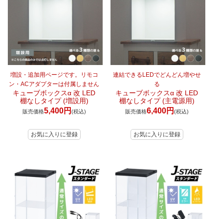
増設・追加用ページです。リモコ
連結できるLEDでどんどん増やせ
ン・ACアダプターは付属しません
る
キューブボックスα 改 LED
キューブボックスα 改 LED
棚なしタイプ (増設用)
棚なしタイプ (主電源用)
5,400円
6,400円
販売価格
(税込)
販売価格
(税込)