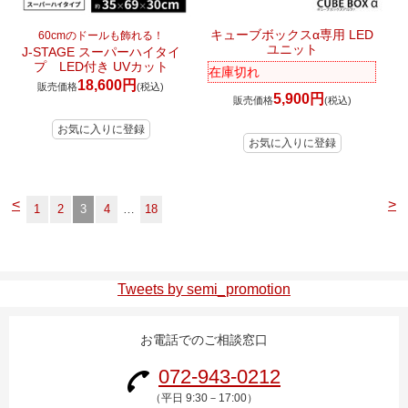
キューブボックスα専用 LED
60cmのドールも飾れる！
ユニット
J-STAGE スーパーハイタイ
プ LED付き UVカット
在庫切れ
18,600円
販売価格
(税込)
5,900円
販売価格
(税込)
<
>
1
2
3
4
…
18
Tweets by semi_promotion
お電話でのご相談窓口
072-943-0212
（平日 9:30－17:00）