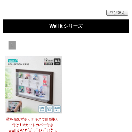
マイページ/会員登録
並び替え
個人情報保護方針
Wall it シリーズ
特定商取引法に基づく表記
会社概要
1
お問い合わせ
witter
nstagram
壁を傷めずホッチキスで簡単取り
付け UVカットカバー付き
wall it A4ｻｲｽﾞ ﾃﾞｨｽﾌﾟﾚｲｹｰｽ