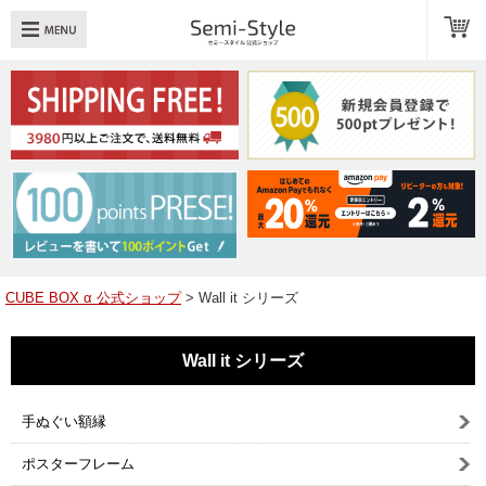
め：
透明扉
引き出し
LED
TOPへ戻る
商品一覧
商品カテゴリ
CUBE BOX α 公式ショップ
> Wall it シリーズ
キューブボックスαレイアウト例
Wall it シリーズ
スタッフブログ
Q＆A
手ぬぐい額縁
送料・お支払いについて
ポスターフレーム