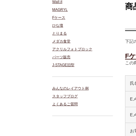
Wall.it
商
MAGRYL
Fケース
ひな壇
とりまる
下記
メダカ食堂
アクリルフォトブロック
F
パーツ販売
この
J-STAGE旧型
氏
みんなのレイアウト例
スタッフブログ
E
よくあるご質問
E
お