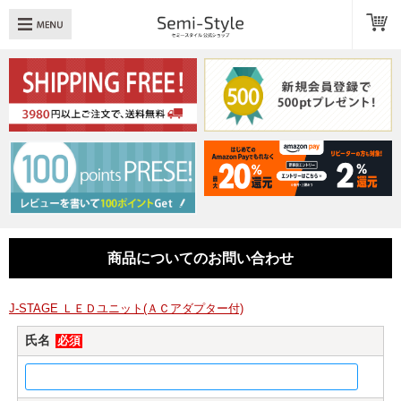
め：
透明扉
引き出し
LED
TOPへ戻る
商品一覧
商品カテゴリ
商品についてのお問い合わせ
キューブボックスαレイアウト例
スタッフブログ
J-STAGE ＬＥＤユニット(ＡＣアダプター付)
氏名
必須
Q＆A
送料・お支払いについて