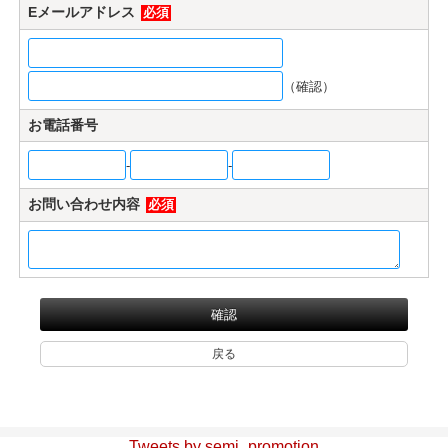
Eメールアドレス
必須
マイページ/会員登録
個人情報保護方針
（確認）
特定商取引法に基づく表記
お電話番号
会社概要
-
-
お問い合わせ
お問い合わせ内容
必須
witter
nstagram
Tweets by semi_promotion