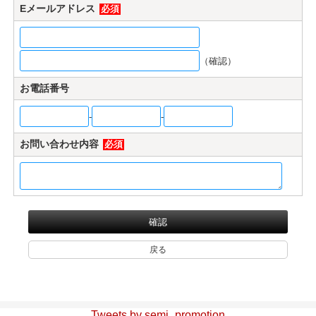
Eメールアドレス
必須
マイページ/会員登録
個人情報保護方針
（確認）
特定商取引法に基づく表記
お電話番号
会社概要
-
-
お問い合わせ
お問い合わせ内容
必須
witter
nstagram
Tweets by semi_promotion