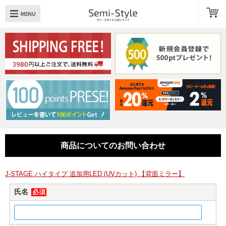
め：
透明扉
引き出し
LED
TOPへ戻る
商品一覧
商品カテゴリ
商品についてのお問い合わせ
キューブボックスαレイアウト例
スタッフブログ
J-STAGE ハイタイプ 追加用LED (UVカット) 【背面ミラー】
氏名
必須
Q＆A
送料・お支払いについて