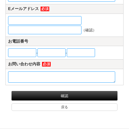
マイページ/会員登録
Eメールアドレス
必須
個人情報保護方針
特定商取引法に基づく表記
（確認）
会社概要
お電話番号
お問い合わせ
-
-
witter
お問い合わせ内容
必須
nstagram