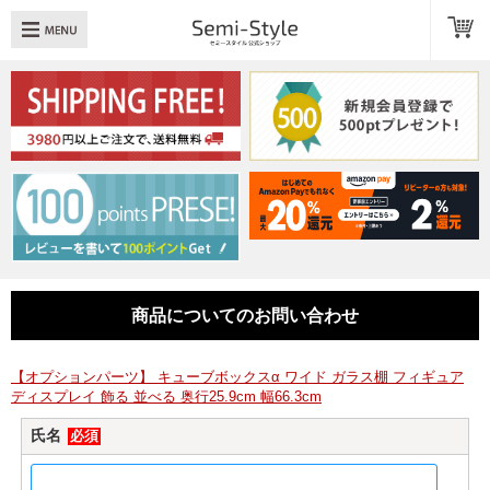
め：
透明扉
引き出し
LED
TOPへ戻る
商品一覧
商品カテゴリ
商品についてのお問い合わせ
キューブボックスαレイアウト例
スタッフブログ
【オプションパーツ】 キューブボックスα ワイド ガラス棚 フィギュア
ディスプレイ 飾る 並べる 奥行25.9cm 幅66.3cm
Q＆A
氏名
必須
送料・お支払いについて