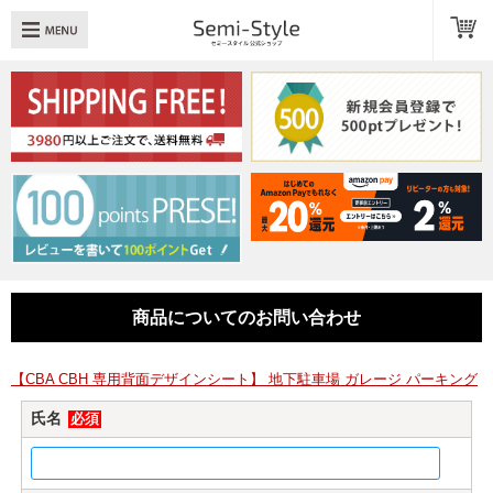
め：
透明扉
引き出し
LED
TOPへ戻る
商品一覧
商品カテゴリ
商品についてのお問い合わせ
キューブボックスαレイアウト例
スタッフブログ
【CBA CBH 専用背面デザインシート】 地下駐車場 ガレージ パーキング
氏名
必須
Q＆A
送料・お支払いについて