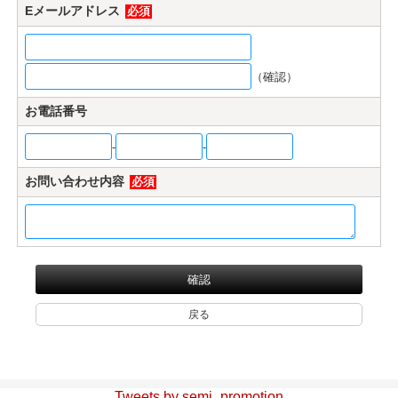
Eメールアドレス
必須
マイページ/会員登録
個人情報保護方針
（確認）
特定商取引法に基づく表記
お電話番号
会社概要
-
-
お問い合わせ
お問い合わせ内容
必須
witter
nstagram
Tweets by semi_promotion