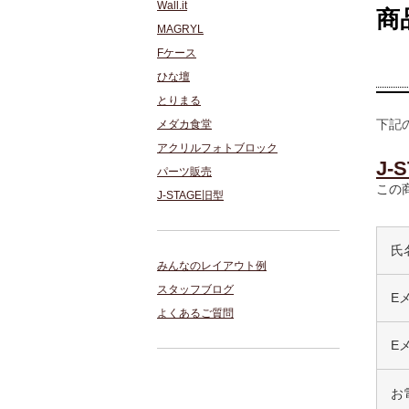
Wall.it
商
MAGRYL
Fケース
ひな壇
とりまる
下記
メダカ食堂
アクリルフォトブロック
J-
パーツ販売
この
J-STAGE旧型
氏
みんなのレイアウト例
スタッフブログ
E
よくあるご質問
E
お