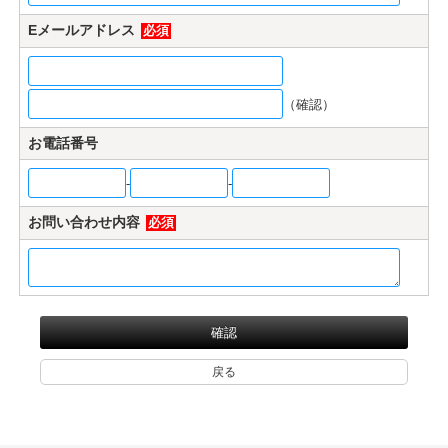
マイページ/会員登録
Eメールアドレス
必須
個人情報保護方針
特定商取引法に基づく表記
（確認）
会社概要
お電話番号
お問い合わせ
-
-
witter
お問い合わせ内容
必須
nstagram