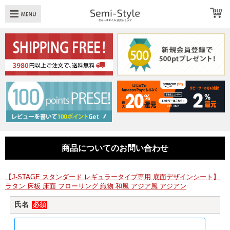
め：
透明扉
引き出し
LED
TOPへ戻る
商品一覧
商品カテゴリ
商品についてのお問い合わせ
キューブボックスαレイアウト例
スタッフブログ
【J-STAGE スタンダード レギュラータイプ専用 底面デザインシート】
ラタン 床板 床面 フローリング 織物 和風 アジア風 アジアン
Q＆A
氏名
必須
送料・お支払いについて