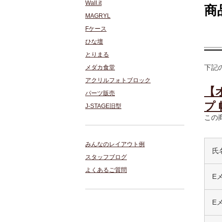
Wall.it
商
MAGRYL
Fケース
ひな壇
とりまる
下記
メダカ食堂
アクリルフォトブロック
【
パーツ販売
プ 
J-STAGE旧型
この
みんなのレイアウト例
氏
スタッフブログ
よくあるご質問
E
E