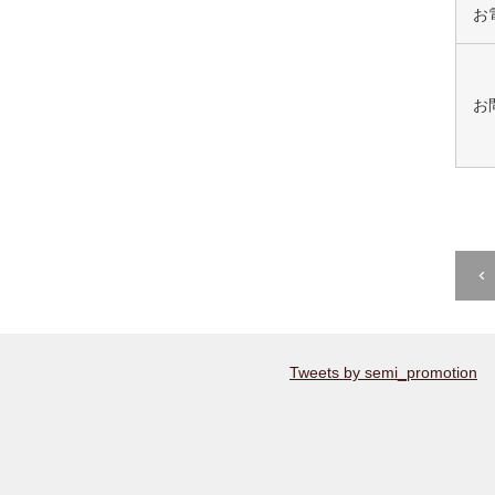
お
お
Tweets by semi_promotion