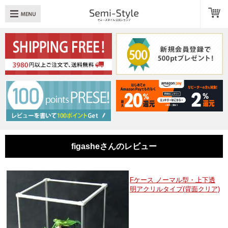
め：
透明扉
引き出し
LED
TOPへ戻る
商品一覧
商品カテゴリ
figasheさんのレビュー
キューブボックスαレイアウト例
スタッフブログ
Fケース ノーマル型・上下透
明アクリルタイプ(背面クリア)
Q＆A
送料・お支払いについて