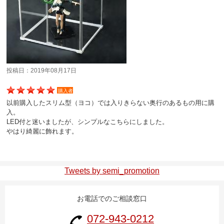
マイページ/会員登録
個人情報保護方針
特定商取引法に基づく表記
会社概要
投稿日：2019年08月17日
お問い合わせ
購入者
以前購入したスリム型（ヨコ）では入りきらない奥行のあるもの用に購
witter
入。
LED付と迷いましたが、シンプルなこちらにしました。
nstagram
やはり綺麗に飾れます。
Tweets by semi_promotion
お電話でのご相談窓口
072-943-0212