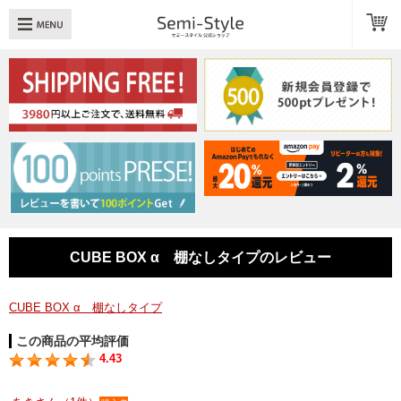
め：
透明扉
引き出し
LED
TOPへ戻る
商品一覧
商品カテゴリ
CUBE BOX α 棚なしタイプのレビュー
キューブボックスαレイアウト例
CUBE BOX α 棚なしタイプ
スタッフブログ
この商品の平均評価
Q＆A
4.43
送料・お支払いについて