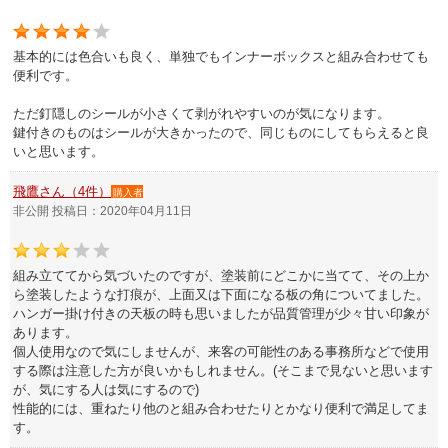
基本的には色合いも良く、単独でもインナーボックスと組み合わせても
便利です。
ただ釘隠しのシールが小さくて剥がれやすいのが気になります。
鍵付きのものはシールが大きかったので、同じものにしてもらえると良
いと思います。
飛鷹さん（4件）
購入者
非公開 投稿日：2020年04月11日
組み立ててから気づいたのですが、塗装前にどこかに当てて、その上か
ら塗装したような打痕が、上面又は下面になる板の角についてました。
ハンガー掛け付きの天板の時も思いましたが品質管理が少々甘い印象が
あります。
個人使用なので気にしませんが、来客の可能性のある事務所などで使用
する際は注意した方が良いかもしれません。(そこまで見ないと思います
が、気にする人は気にするので)
性能的には、重ねたり他のと組み合わせたりとかなり便利で満足してま
す。