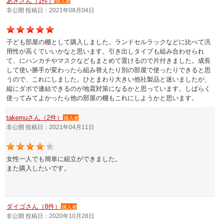
あきさん（1件）
購入者
マイページ/会員登録
非公開 投稿日：2021年08月04日
個人情報保護方針
子ども部屋の棚として購入しました。ランドセルラックなどに比べて汎
特定商取引法に基づく表記
用性が高くていいかなと思います。引き出しタイプも組み合わせられ
て、にハンカチやマスクなどもまとめて置けるので片付きました。成長
会社概要
して使い勝手が変わったら組み替えたり別の部屋で使ったりできると思
うので、これにしました。ひとまわり大きい他社製品と迷いましたが、
お問い合わせ
縦にダボで連結できるのが地震対策になるかと思っています。しばらく
使ってみてよかったら他の部屋の棚もこれにしようかと思います。
witter
takemuさん（2件）
購入者
nstagram
非公開 投稿日：2021年04月11日
女性一人でも簡単に組立ができました。
また購入したいです。
ダイゴさん（8件）
購入者
非公開 投稿日：2020年10月28日