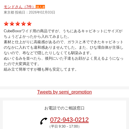
マイページ/会員登録
モンドさん（7件）
購入者
東京都 投稿日：2026年02月03日
個人情報保護方針
特定商取引法に基づく表記
CubeBoxαワイド用の商品ですが、うちにあるキャビネットにサイズが
ちょうどよかったから入れてみました。
会社概要
素材と仕上がりに高級感があるので、ガラスと木でできたキャビネット
のなかに入れても違和感ありませんでした。また、ひな壇自体が主張し
お問い合わせ
ないので、布などで隠したりしなくても馴染みます。
ぬいぐるみを並べたら、後列にいた子達もお顔がよく見えるようになっ
witter
たので大変満足です。
組み立て簡単ですが棚も脚も安定してます。
nstagram
Tweets by semi_promotion
お電話でのご相談窓口
072-943-0212
（平日 9:30－17:00）