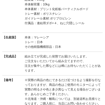
本体耐荷重：10kg
本体素材：プリント化粧板パーティクルボード
トレー素材：ポリスチレン
ガイドレール素材:ポリプロピレン
付属品：連結用ダボ×４、ねじ穴隠しシール
【生産国】
本体：マレーシア
トレー：日本
その他樹脂機構部品：日本
【完成品】
組み立てが完成した状態でお届けいたします。
ご注文をいただいてから組み立てますので、
注文が集中した際などには稀にお待ちいただくことがあ
ります。
【備考】
※実際の商品の色にできるだけ近づけるよう撮影を行な
っておりますが、商品の色はご使用のモニターによって
実際の明るさや色と多少異なって見える場合がございま
す。あらかじめご了承ください。
※北海道・沖縄・離島については、別途送料お見積りと
なります。ご購入前に、当店にお問い合わせください。