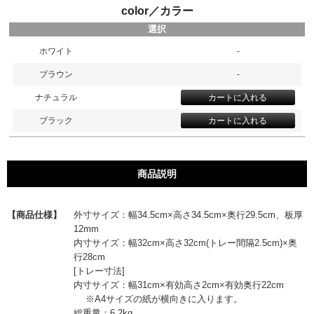
color／カラー
選択
ホワイト
-
ブラウン
-
ナチュラル
ブラック
商品説明
【商品仕様】
外寸サイズ：幅34.5cm×高さ34.5cm×奥行29.5cm、板厚
12mm
内寸サイズ：幅32cm×高さ32cm(トレー間隔2.5cm)×奥
行28cm
[トレー寸法]
内寸サイズ：幅31cm×有効高さ2cm×有効奥行22cm
※A4サイズの紙が横向きに入ります。
総重量：6.2kg