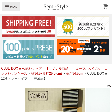
め：
透明扉
引き出し
LED
TOPへ戻る
商品一覧
商品カテゴリ
CUBE BOX α 公式ショップ
>
オリジナル商品
>
キューブボックスα
>
コ
レクションケース
>
幅34.5×奥行29.5(cm)
>
高さ34.5cm
> CUBE BOX α
キューブボックスαレイアウト例
12段トレータイプ 【完成品】
スタッフブログ
Q＆A
送料・お支払いについて