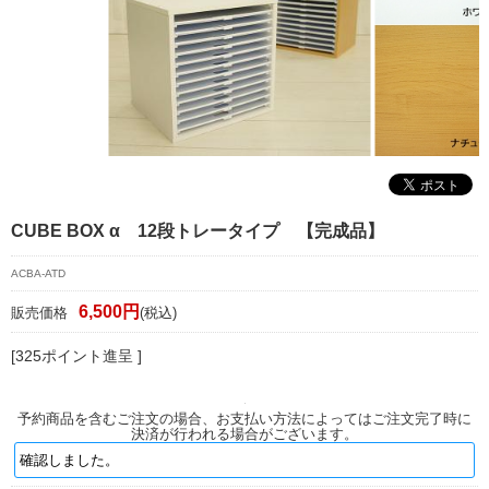
マイページ/会員登録
個人情報保護方針
特定商取引法に基づく表記
会社概要
お問い合わせ
CUBE BOX α 12段トレータイプ 【完成品】
witter
ACBA-ATD
nstagram
6,500円
販売価格
(税込)
[325ポイント進呈 ]
予約商品を含むご注文の場合、お支払い方法によってはご注文完了時に
決済が行われる場合がございます。