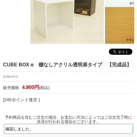
マイページ/会員登録
個人情報保護方針
特定商取引法に基づく表記
会社概要
お問い合わせ
CUBE BOX α 棚なしアクリル透明扉タイプ 【完成品】
witter
ACBA-FLC
nstagram
4,900円
販売価格
(税込)
[245ポイント進呈 ]
予約商品を含むご注文の場合、お支払い方法によってはご注文完了時に
決済が行われる場合がございます。