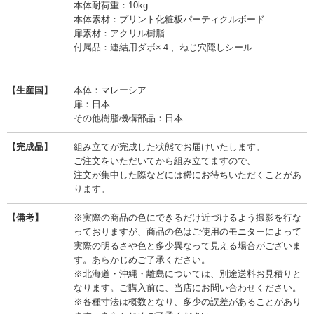
本体耐荷重：10kg
本体素材：プリント化粧板パーティクルボード
扉素材：アクリル樹脂
付属品：連結用ダボ×４、ねじ穴隠しシール
【生産国】
本体：マレーシア
扉：日本
その他樹脂機構部品：日本
【完成品】
組み立てが完成した状態でお届けいたします。
ご注文をいただいてから組み立てますので、
注文が集中した際などには稀にお待ちいただくことがあ
ります。
【備考】
※実際の商品の色にできるだけ近づけるよう撮影を行な
っておりますが、商品の色はご使用のモニターによって
実際の明るさや色と多少異なって見える場合がございま
す。あらかじめご了承ください。
※北海道・沖縄・離島については、別途送料お見積りと
なります。ご購入前に、当店にお問い合わせください。
※各種寸法は概数となり、多少の誤差があることがあり