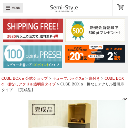
め：
透明扉
引き出し
LED
TOPへ戻る
商品一覧
商品カテゴリ
CUBE BOX α 公式ショップ
>
キューブボックスα
>
扉付き
>
CUBE BOX
α 棚なしアクリル透明扉タイプ
> CUBE BOX α 棚なしアクリル透明扉
キューブボックスαレイアウト例
タイプ 【完成品】
スタッフブログ
Q＆A
送料・お支払いについて