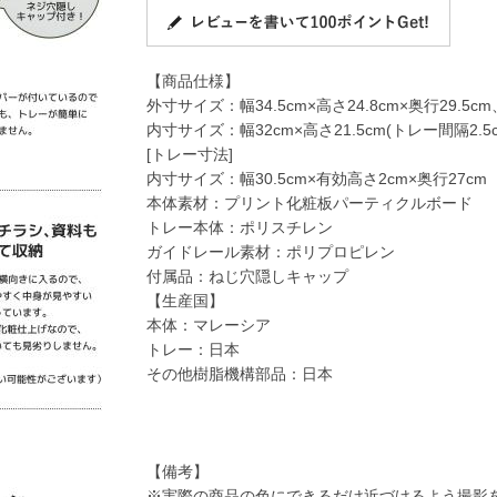
【商品仕様】
外寸サイズ：幅34.5cm×高さ24.8cm×奥行29.5c
内寸サイズ：幅32cm×高さ21.5cm(トレー間隔2.5c
[トレー寸法]
内寸サイズ：幅30.5cm×有効高さ2cm×奥行27cm
本体素材：プリント化粧板パーティクルボード
トレー本体：ポリスチレン
ガイドレール素材：ポリプロピレン
付属品：ねじ穴隠しキャップ
【生産国】
本体：マレーシア
トレー：日本
その他樹脂機構部品：日本
【備考】
※実際の商品の色にできるだけ近づけるよう撮影