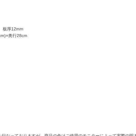
m、板厚12mm
m)×奥行28cm
を行なっておりますが、商品の色はご使用のモニターによって実際の明