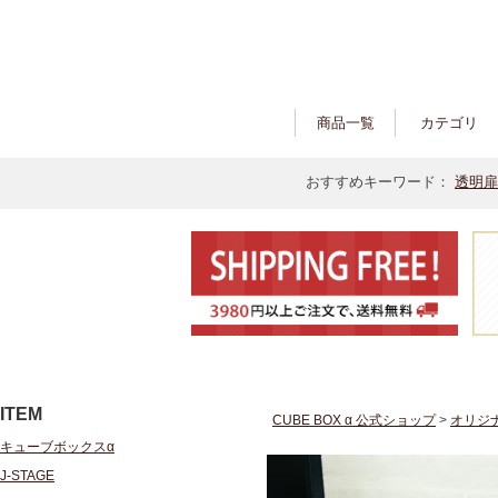
商品一覧
カテゴリ
おすすめキーワード：
透明扉
ITEM
CUBE BOX α 公式ショップ
>
オリジ
キューブボックスα
J-STAGE