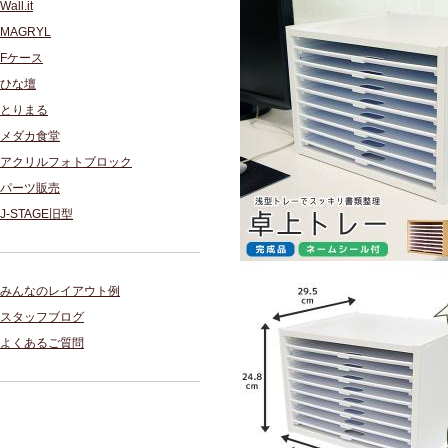
Wall.it
MAGRYL
Fケース
ひな壇
とりまる
メダカ食堂
アクリルフォトブロック
パーツ販売
J-STAGE旧型
みんなのレイアウト例
スタッフブログ
よくあるご質問