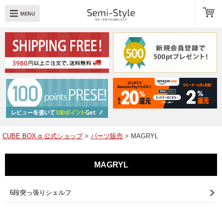
め：
透明扉
引き出し
LED
TOPへ戻る
商品一覧
商品カテゴリ
CUBE BOX α 公式ショップ
>
パーツ販売
> MAGRYL
キューブボックスαレイアウト例
MAGRYL
スタッフブログ
Q＆A
6段突っ張りシェルフ
送料・お支払いについて