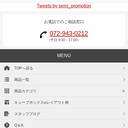
マイページ/会員登録
Tweets by semi_promotion
個人情報保護方針
お電話でのご相談窓口
特定商取引法に基づく表記
072-943-0212
会社概要
（平日 9:30－17:00）
お問い合わせ
MENU
witter
TOPへ戻る
nstagram
商品一覧
商品カテゴリ
キューブボックスαレイアウト例
スタッフブログ
Q＆A