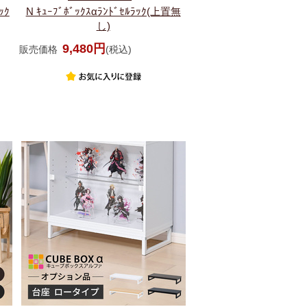
ｯｸ
N ｷｭｰﾌﾞﾎﾞｯｸｽαﾗﾝﾄﾞｾﾙﾗｯｸ(上置無
し)
9,480円
販売価格
(税込)