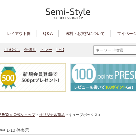
レイアウト例
Q＆A
送料・お支払について
マイページ
引き出し
仕切り
トレー
LED
E BOX α 公式ショップ
>
オリジナル商品
> キューブボックスα
件中 1-10 件表示