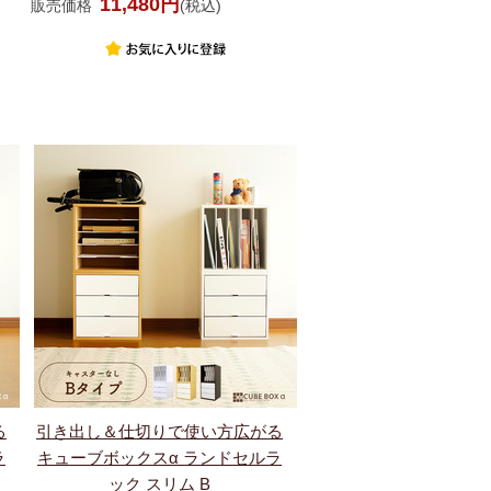
11,480円
販売価格
(税込)
る
引き出し＆仕切りで使い方広がる
ラ
キューブボックスα ランドセルラ
ック スリム B