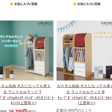
スタム自由 大人になっても使え
カスタム自由 大人になっても使
る ランドセルラック T
る ランドセルラック B
ﾌﾞﾎﾞｯｸｽαｷｬｽﾀｰ/ﾊﾝｶﾞｰ付きﾗﾝﾄﾞｾ
ｷｭｰﾌﾞﾎﾞｯｸｽαﾊﾝｶﾞｰ付きﾗﾝﾄﾞｾﾙﾗ
ﾙﾗｯｸ(上置有り)
(上置有り)
定価15,400円のところ
16,700円
価格
(税込)