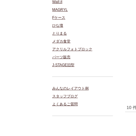
Wall.it
MAGRYL
Fケース
ひな壇
とりまる
メダカ食堂
アクリルフォトブロック
パーツ販売
J-STAGE旧型
みんなのレイアウト例
スタッフブログ
よくあるご質問
10 