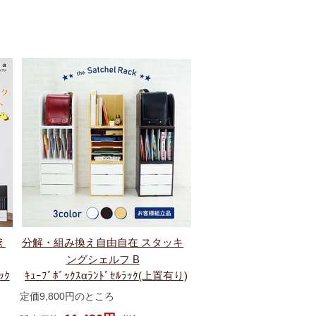
え
分解・組み換え自由自在 スタッキ
ングシェルフ B
ｯｸ
ｷｭｰﾌﾞﾎﾞｯｸｽαﾗﾝﾄﾞｾﾙﾗｯｸ(上置有り)
定価9,800円のところ