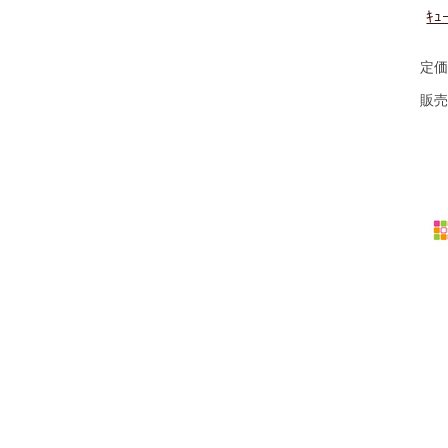
ｷｭ
定価
販売