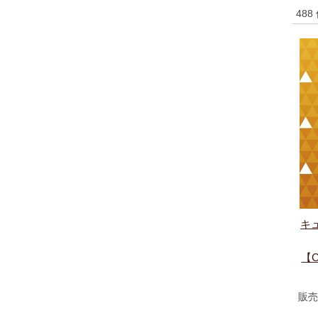
488
キ
【
販売