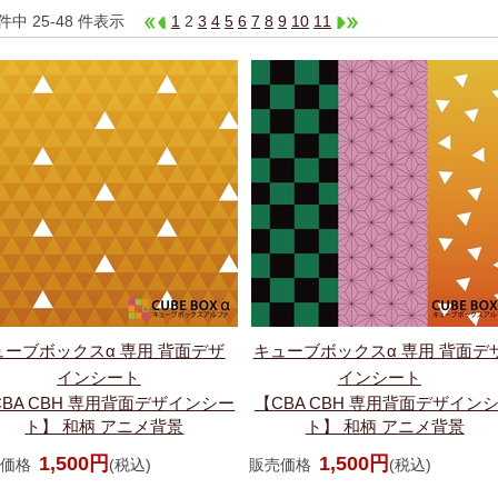
 件中 25-48 件表示
1
2
3
4
5
6
7
8
9
10
11
ューブボックスα 専用 背面デザ
キューブボックスα 専用 背面デ
インシート
インシート
CBA CBH 専用背面デザインシー
【CBA CBH 専用背面デザイン
ト】 和柄 アニメ背景
ト】 和柄 アニメ背景
1,500円
1,500円
価格
(税込)
販売価格
(税込)