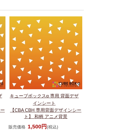
ザ
キューブボックスα 専用 背面デザ
インシート
シー
【CBA CBH 専用背面デザインシー
ト】 和柄 アニメ背景
1,500円
販売価格
(税込)