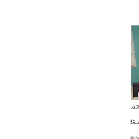
カ
ｷｭｰ
販売