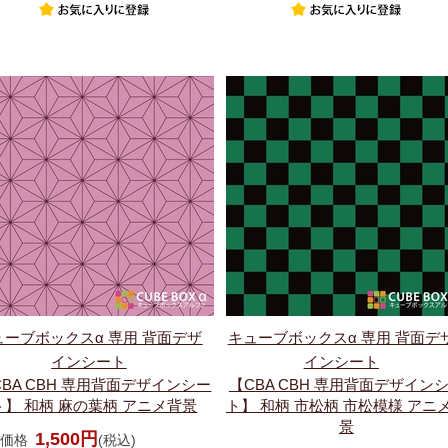
ューブボックスα 専用 背面デザ
キューブボックスα 専用 背面デ
インシート
インシート
CBA CBH 専用背面デザインシー
【CBA CBH 専用背面デザイン
ト】 和柄 麻の葉柄 アニメ背景
ト】 和柄 市松柄 市松模様 アニ
景
1,500円
価格
(税込)