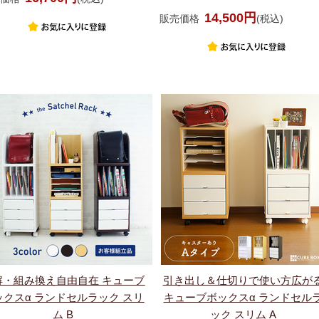
14,500円
販売価格
(税込)
解・組み換え自由自在 キューブ
引き出し＆仕切りで使い方広が
ックスα ランドセルラック スリ
キューブボックスα ランドセル
ム B
ック スリム A