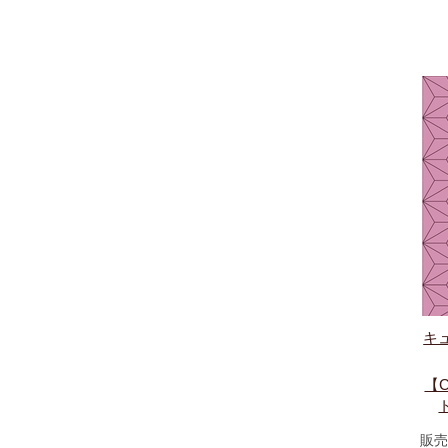
キ
【
販売