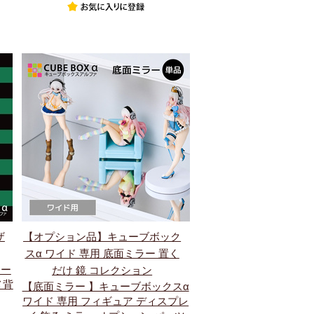
ザ
【オプション品】キューブボック
スα ワイド 専用 底面ミラー 置く
シー
だけ 鏡 コレクション
メ背
【底面ミラー 】キューブボックスα
ワイド 専用 フィギュア ディスプレ