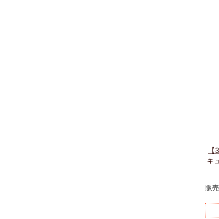
【
キ
販売