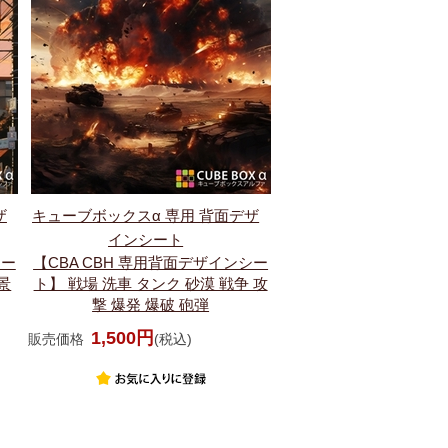
ザ
キューブボックスα 専用 背面デザ
インシート
シー
【CBA CBH 専用背面デザインシー
景
ト】 戦場 洗車 タンク 砂漠 戦争 攻
撃 爆発 爆破 砲弾
1,500円
販売価格
(税込)