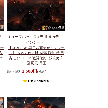
ザ
キューブボックスα 専用 背面デザ
インシート
シー
【CBA CBH 専用背面デザインシー
方
ト】 攻められる城 城郭 戦争 鎧 甲
ク
冑 古代ローマ 戦闘 戦い 城攻め 外
国 風景 異国
1,500円
販売価格
(税込)