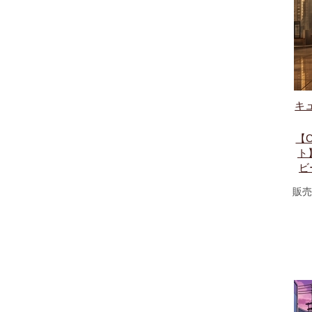
キ
【
ト
ビ
販売