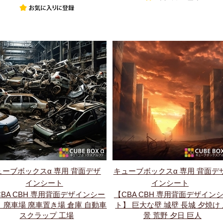
ューブボックスα 専用 背面デザ
キューブボックスα 専用 背面デ
インシート
インシート
CBA CBH 専用背面デザインシー
【CBA CBH 専用背面デザイン
 廃車場 廃車置き場 倉庫 自動車
ト】 巨大な壁 城壁 長城 夕焼け
スクラップ 工場
景 荒野 夕日 巨人