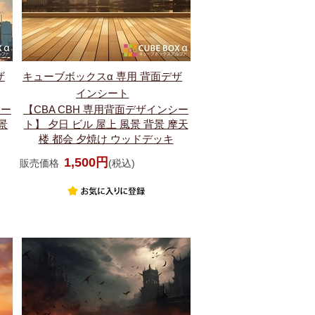
ザ
キューブボックスα 専用 背面デザ
インシート
シー
【CBA CBH 専用背面デザインシー
景
ト】 夕日 ビル 屋上 風景 背景 摩天
楼 都会 夕焼け ウッドデッキ
1,500円
販売価格
(税込)