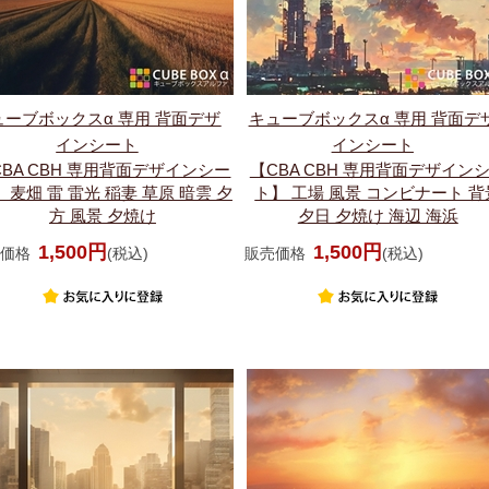
ューブボックスα 専用 背面デザ
キューブボックスα 専用 背面デ
インシート
インシート
CBA CBH 専用背面デザインシー
【CBA CBH 専用背面デザイン
 麦畑 雷 雷光 稲妻 草原 暗雲 夕
ト】 工場 風景 コンビナート 背
方 風景 夕焼け
夕日 夕焼け 海辺 海浜
1,500円
1,500円
価格
(税込)
販売価格
(税込)