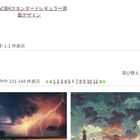
ACBHスタンダードレギュラー背
面デザイン
件中 1-1 件表示
並び替え
 件中 121-144 件表示
1
2
3
4
5
6
7
8
9
10
11