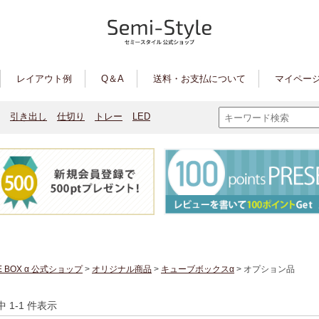
レイアウト例
Q＆A
送料・お支払について
マイページ
引き出し
仕切り
トレー
LED
E BOX α 公式ショップ
>
オリジナル商品
>
キューブボックスα
> オプション品
件中 1-1 件表示