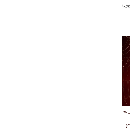
販売
キ
【