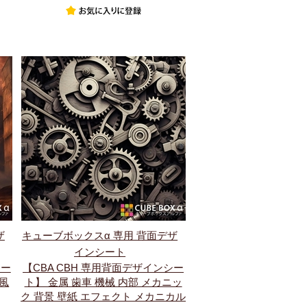
ザ
キューブボックスα 専用 背面デザ
インシート
シー
【CBA CBH 専用背面デザインシー
 風
ト】 金属 歯車 機械 内部 メカニッ
ク 背景 壁紙 エフェクト メカニカル