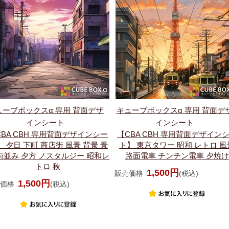
ューブボックスα 専用 背面デザ
キューブボックスα 専用 背面デ
インシート
インシート
CBA CBH 専用背面デザインシー
【CBA CBH 専用背面デザイン
】 夕日 下町 商店街 風景 背景 景
ト】 東京タワー 昭和 レトロ 風
街並み 夕方 ノスタルジー 昭和レ
路面電車 チンチン電車 夕焼け
トロ 秋
1,500円
販売価格
(税込)
1,500円
価格
(税込)