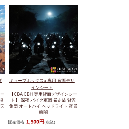
ザ
キューブボックスα 専用 背面デザ
インシート
シー
【CBA CBH 専用背面デザインシー
根
ト】 深夜 バイク軍団 暴走族 背景
晴天
集団 オートバイ ヘッドライト 夜景
暗闇
1,500円
販売価格
(税込)