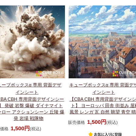
ューブボックスα 専用 背面デザ
キューブボックスα 専用 背面デ
インシート
インシート
CBA CBH 専用背面デザインシー
【CBA CBH 専用背面デザイン
】 発破 岩盤 爆破 ダイナマイト
ト】 ヨーロッパ 田舎 街並み 屋
ーロー アクションシーン 丘陵 爆
風景 レンガ 瓦 自然 眺望 青空 
発 岩場 戦隊物
1,500円
販売価格
(税込)
1,500円
価格
(税込)