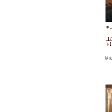
キ
【
ト】
販売