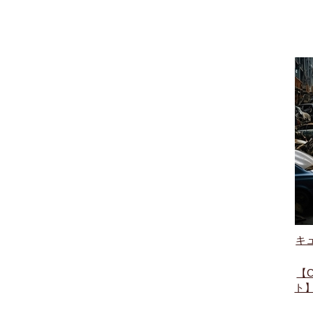
キ
【
ト】