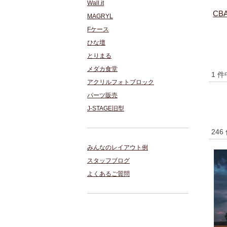
Wall.it
CB
MAGRYL
Fケース
ひな壇
とりまる
メダカ食堂
1 
アクリルフォトブロック
パーツ販売
J-STAGE旧型
246
みんなのレイアウト例
スタッフブログ
よくあるご質問