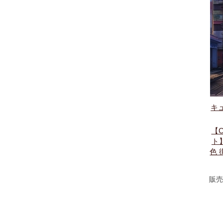
キ
【
ト
色 
販売