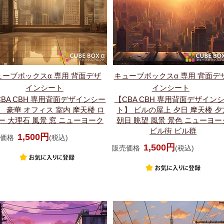
ューブボックスα 専用 背面デザ
キューブボックスα 専用 背面デ
インシート
インシート
CBA CBH 専用背面デザインシー
【CBA CBH 専用背面デザイン
】 豪華 オフィス 室内 摩天楼 ロ
ト】 ビルの屋上 夕日 摩天楼 夕
ー 大理石 風景 窓 ニューヨーク
朝日 眺望 風景 景色 ニューヨー
ビル街 ビル群
1,500円
価格
(税込)
1,500円
販売価格
(税込)