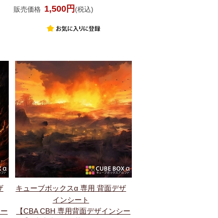
1,500円
販売価格
(税込)
ザ
キューブボックスα 専用 背面デザ
インシート
シー
【CBA CBH 専用背面デザインシー