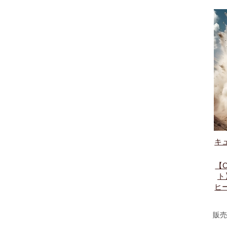
キ
【
ト
ヒ
販売