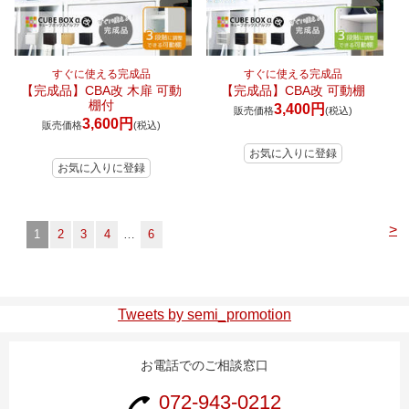
すぐに使える完成品
すぐに使える完成品
【完成品】CBA改 木扉 可動
【完成品】CBA改 可動棚
棚付
3,400円
販売価格
(税込)
3,600円
販売価格
(税込)
>
1
2
3
4
…
6
Tweets by semi_promotion
お電話でのご相談窓口
072-943-0212