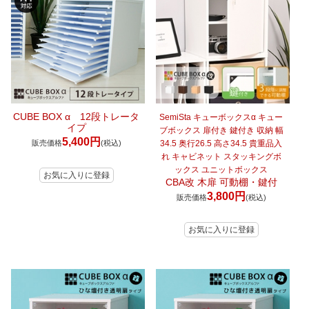
CUBE BOX α 12段トレータ
SemiSta キューボックスα キュー
イプ
ブボックス 扉付き 鍵付き 収納 幅
5,400円
販売価格
(税込)
34.5 奥行26.5 高さ34.5 貴重品入
れ キャビネット スタッキングボ
ックス ユニットボックス
CBA改 木扉 可動棚・鍵付
3,800円
販売価格
(税込)