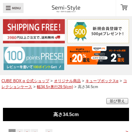
め：
透明扉
引き出し
LED
TOPへ戻る
商品一覧
商品カテゴリ
CUBE BOX α 公式ショップ
>
オリジナル商品
>
キューブボックスα
>
コ
レクションケース
>
幅34.5×奥行29.5(cm)
> 高さ34.5cm
キューブボックスαレイアウト例
並び替え
スタッフブログ
Q＆A
高さ34.5cm
送料・お支払いについて
>