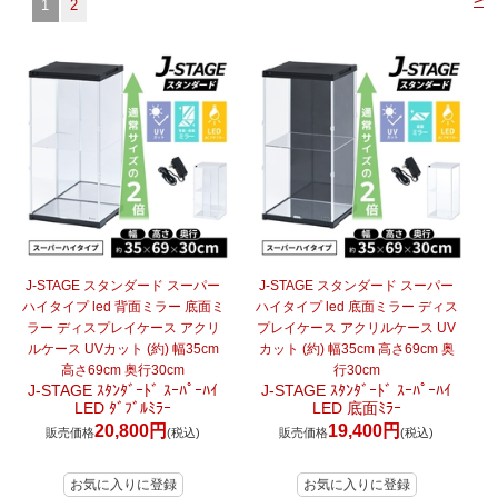
1
2
マイページ/会員登録
個人情報保護方針
特定商取引法に基づく表記
会社概要
お問い合わせ
witter
nstagram
J-STAGE スタンダード スーパー
J-STAGE スタンダード スーパー
ハイタイプ led 背面ミラー 底面ミ
ハイタイプ led 底面ミラー ディス
ラー ディスプレイケース アクリ
プレイケース アクリルケース UV
ルケース UVカット (約) 幅35cm
カット (約) 幅35cm 高さ69cm 奥
高さ69cm 奥行30cm
行30cm
J-STAGE ｽﾀﾝﾀﾞｰﾄﾞ ｽｰﾊﾟｰﾊｲ
J-STAGE ｽﾀﾝﾀﾞｰﾄﾞ ｽｰﾊﾟｰﾊｲ
LED ﾀﾞﾌﾞﾙﾐﾗｰ
LED 底面ﾐﾗｰ
20,800円
19,400円
販売価格
(税込)
販売価格
(税込)