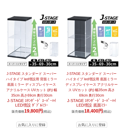
J-STAGE スタンダード スーパー
J-STAGE スタンダード スーパー
ハイタイプ led増設用 背面ミラー
ハイタイプ led増設用 底面ミラー
底面ミラー ディスプレイケース
ディスプレイケース アクリルケー
アクリルケース UVカット (約) 幅
ス UVカット (約) 幅35cm 高さ
35cm 高さ69cm 奥行30cm
69cm 奥行30cm
J-STAGE ｽﾀﾝﾀﾞｰﾄﾞ ｽｰﾊﾟｰﾊｲ
J-STAGE ｽﾀﾝﾀﾞｰﾄﾞ ｽｰﾊﾟｰﾊｲ
LED増設 ﾀﾞﾌﾞﾙﾐﾗｰ
LED増設 底面ﾐﾗｰ
19,800円
18,400円
販売価格
(税込)
販売価格
(税込)