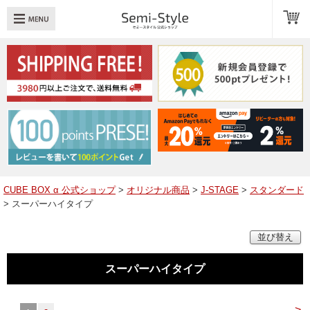
め：
透明扉
引き出し
LED
TOPへ戻る
商品一覧
商品カテゴリ
CUBE BOX α 公式ショップ
>
オリジナル商品
>
J-STAGE
>
スタンダード
> スーパーハイタイプ
キューブボックスαレイアウト例
並び替え
スタッフブログ
Q＆A
スーパーハイタイプ
送料・お支払いについて
>