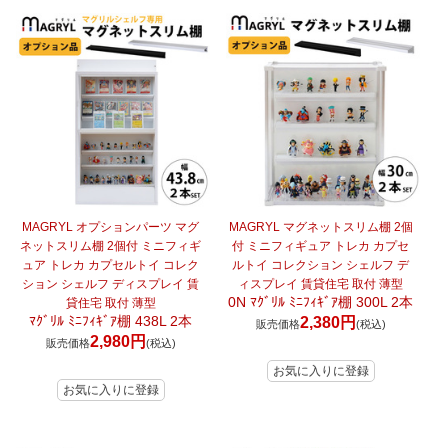
MAGRYL オプションパーツ マグ
MAGRYL マグネットスリム棚 2個
ネットスリム棚 2個付 ミニフィギ
付 ミニフィギュア トレカ カプセ
ュア トレカ カプセルトイ コレク
ルトイ コレクション シェルフ デ
ション シェルフ ディスプレイ 賃
ィスプレイ 賃貸住宅 取付 薄型
0N ﾏｸﾞﾘﾙ ﾐﾆﾌｨｷﾞｱ棚 300L 2本
貸住宅 取付 薄型
ﾏｸﾞﾘﾙ ﾐﾆﾌｨｷﾞｱ棚 438L 2本
2,380円
販売価格
(税込)
2,980円
販売価格
(税込)