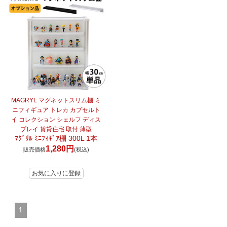
MAGRYL マグネットスリム棚 ミ
ニフィギュア トレカ カプセルト
イ コレクション シェルフ ディス
プレイ 賃貸住宅 取付 薄型
ﾏｸﾞﾘﾙ ﾐﾆﾌｨｷﾞｱ棚 300L 1本
1,280円
販売価格
(税込)
1