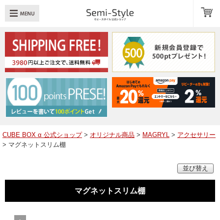
め：
透明扉
引き出し
LED
TOPへ戻る
商品一覧
商品カテゴリ
CUBE BOX α 公式ショップ
>
オリジナル商品
>
MAGRYL
>
アクセサリー
> マグネットスリム棚
キューブボックスαレイアウト例
並び替え
スタッフブログ
Q＆A
マグネットスリム棚
送料・お支払いについて