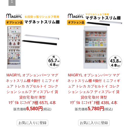
1
マイページ/会員登録
個人情報保護方針
特定商取引法に基づく表記
会社概要
お問い合わせ
witter
nstagram
MAGRYL オプションパーツ マグ
MAGRYL オプションパーツ マグ
ネットスリム棚 4個付 ミニフィギ
ネットスリム棚 4個付 ミニフィギ
ュア トレカ カプセルトイ コレク
ュア トレカ カプセルトイ コレク
ション シェルフ ディスプレイ 賃
ション シェルフ ディスプレイ 賃
貸住宅 取付 薄型
貸住宅 取付 薄型
ﾏｸﾞﾘﾙ ﾐﾆﾌｨｷﾞｱ棚 657L 4本
ﾏｸﾞﾘﾙ ﾐﾆﾌｨｷﾞｱ棚 438L 4本
6,580円
5,780円
販売価格
(税込)
販売価格
(税込)