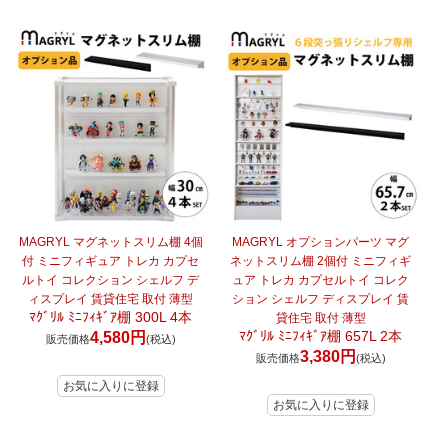
MAGRYL マグネットスリム棚 4個
MAGRYL オプションパーツ マグ
付 ミニフィギュア トレカ カプセ
ネットスリム棚 2個付 ミニフィギ
ルトイ コレクション シェルフ デ
ュア トレカ カプセルトイ コレク
ィスプレイ 賃貸住宅 取付 薄型
ション シェルフ ディスプレイ 賃
ﾏｸﾞﾘﾙ ﾐﾆﾌｨｷﾞｱ棚 300L 4本
貸住宅 取付 薄型
ﾏｸﾞﾘﾙ ﾐﾆﾌｨｷﾞｱ棚 657L 2本
4,580円
販売価格
(税込)
3,380円
販売価格
(税込)