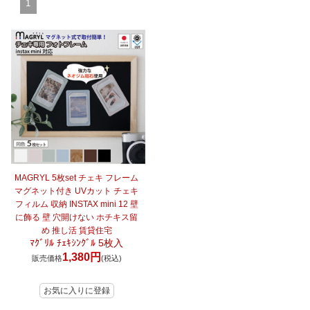
1
マイページ/会員登録
個人情報保護方針
特定商取引法に基づく表記
会社概要
お問い合わせ
witter
nstagram
MAGRYL 5枚set チェキ フレーム
マグネット付き UVカット チェキ
フィルム 収納 INSTAX mini 12 壁
に飾る 壁 穴開けない ホチキス留
め 推し活 賃貸住宅
ﾏｸﾞﾘﾙ ﾁｪｷｼﾝｸﾞﾙ 5枚入
1,380円
販売価格
(税込)