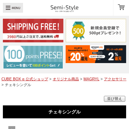
め：
透明扉
引き出し
LED
TOPへ戻る
商品一覧
商品カテゴリ
CUBE BOX α 公式ショップ
>
オリジナル商品
>
MAGRYL
>
アクセサリー
> チェキシングル
キューブボックスαレイアウト例
並び替え
スタッフブログ
Q＆A
チェキシングル
送料・お支払いについて