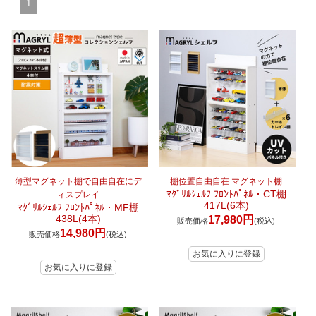
1
マイページ/会員登録
個人情報保護方針
特定商取引法に基づく表記
会社概要
お問い合わせ
witter
nstagram
薄型マグネット棚で自由自在にデ
棚位置自由自在 マグネット棚
ﾏｸﾞﾘﾙｼｪﾙﾌ ﾌﾛﾝﾄﾊﾟﾈﾙ・CT棚
ィスプレイ
417L(6本)
ﾏｸﾞﾘﾙｼｪﾙﾌ ﾌﾛﾝﾄﾊﾟﾈﾙ・MF棚
438L(4本)
17,980円
販売価格
(税込)
14,980円
販売価格
(税込)