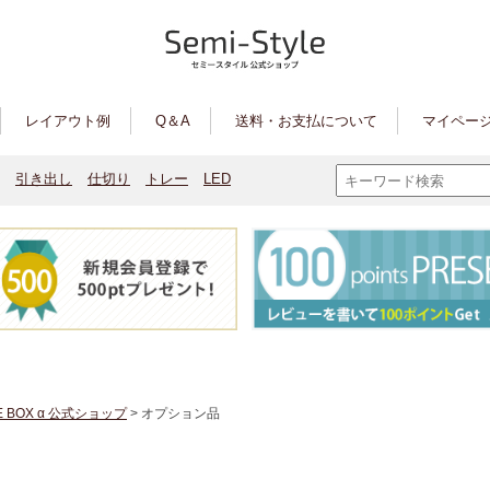
レイアウト例
Q＆A
送料・お支払について
マイページ
引き出し
仕切り
トレー
LED
E BOX α 公式ショップ
> オプション品