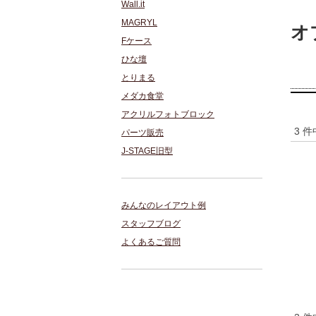
Wall.it
MAGRYL
オ
Fケース
ひな壇
とりまる
メダカ食堂
アクリルフォトブロック
3 
パーツ販売
J-STAGE旧型
みんなのレイアウト例
スタッフブログ
よくあるご質問