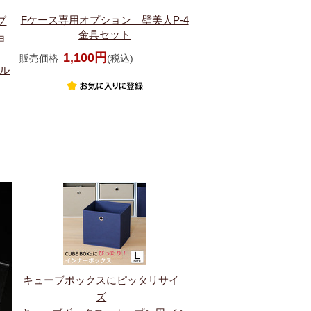
Fケース専用オプション 壁美人P-4
ブ
金具セット
ョ
1,100円
販売価格
(税込)
リル
キューブボックスにピッタリサイ
ズ