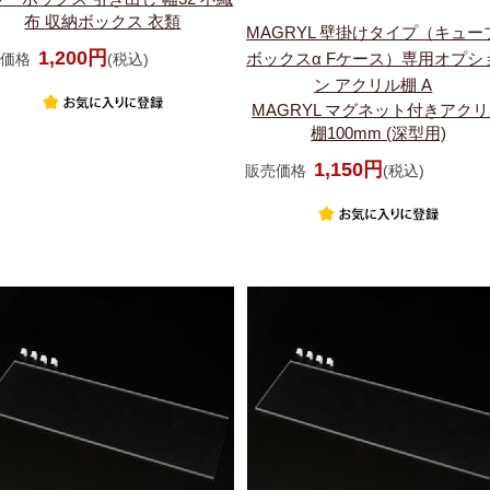
布 収納ボックス 衣類
MAGRYL 壁掛けタイプ（キュー
1,200円
ボックスα Fケース）専用オプシ
価格
(税込)
ン アクリル棚 A
MAGRYL マグネット付きアク
棚100mm (深型用)
1,150円
販売価格
(税込)