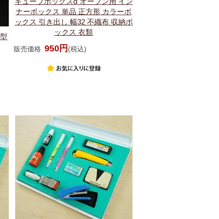
キューブボックスα オープン用 イン
ナーボックス 単品 正方形 カラーボ
ックス 引き出し 幅32 不織布 収納ボ
ックス 衣類
ム型
950円
販売価格
(税込)