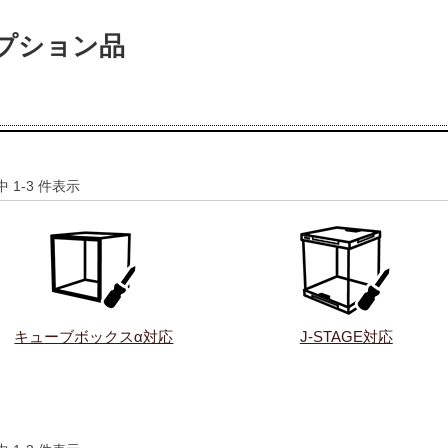
プション品
件中 1-3 件表示
キューブボックスα対応
J-STAGE対応