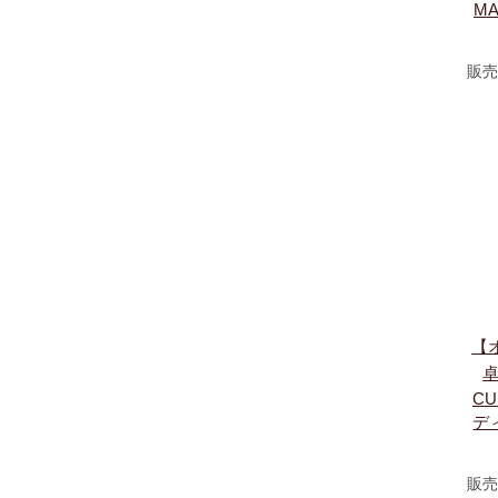
M
販売
【
卓
CU
デ
販売