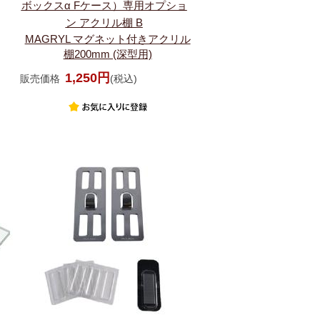
ボックスα Fケース）専用オプショ
ン アクリル棚 B
MAGRYL マグネット付きアクリル
棚200mm (深型用)
1,250円
販売価格
(税込)