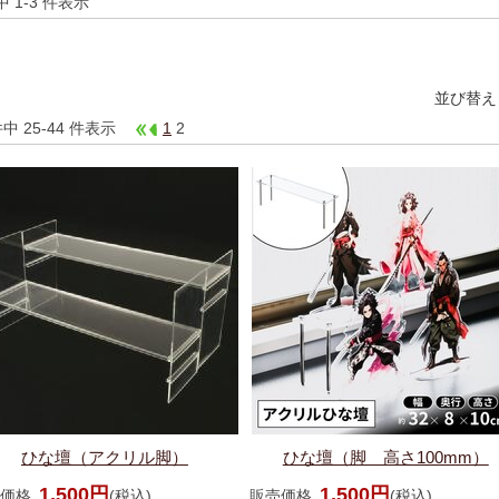
件中 1-3 件表示
並び替え
件中 25-44 件表示
1
2
ひな壇（アクリル脚）
ひな壇（脚 高さ100mm）
1,500円
1,500円
価格
(税込)
販売価格
(税込)