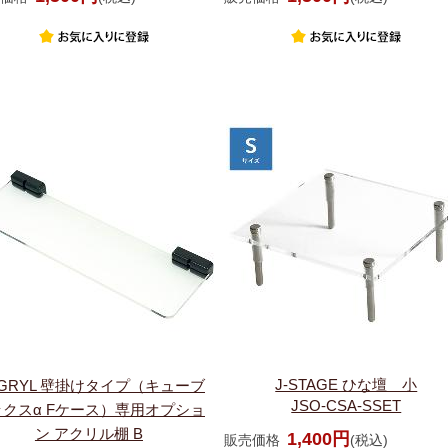
J-STAGE ひな壇 小
GRYL 壁掛けタイプ（キューブ
JSO-CSA-SSET
ックスα Fケース）専用オプショ
ン アクリル棚 B
1,400円
販売価格
(税込)