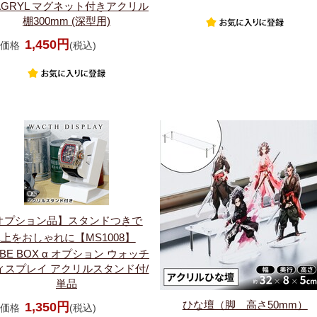
AGRYL マグネット付きアクリル
棚300mm (深型用)
1,450円
価格
(税込)
オプション品】スタンドつきで
上をおしゃれに【MS1008】
BE BOX α オプション ウォッチ
ィスプレイ アクリルスタンド付/
単品
ひな壇（脚 高さ50mm）
1,350円
価格
(税込)