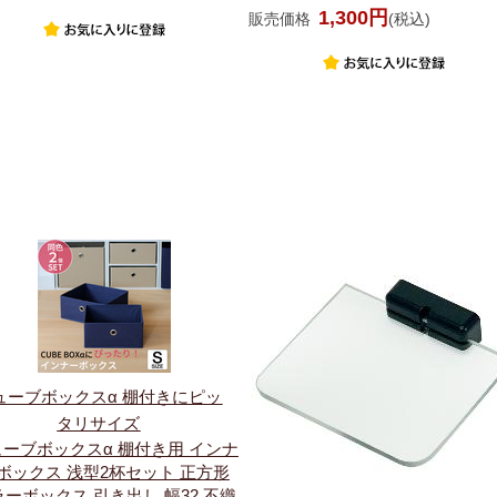
1,300円
販売価格
(税込)
ューブボックスα 棚付きにピッ
タリサイズ
ーブボックスα 棚付き用 インナ
ボックス 浅型2杯セット 正方形
ラーボックス 引き出し 幅32 不織