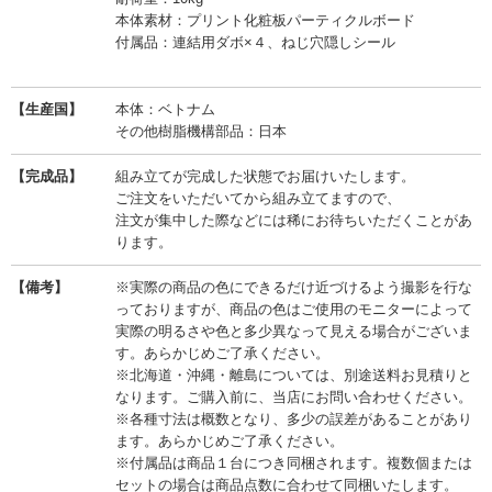
本体素材：プリント化粧板パーティクルボード
付属品：連結用ダボ×４、ねじ穴隠しシール
【生産国】
本体：ベトナム
その他樹脂機構部品：日本
【完成品】
組み立てが完成した状態でお届けいたします。
ご注文をいただいてから組み立てますので、
注文が集中した際などには稀にお待ちいただくことがあ
ります。
【備考】
※実際の商品の色にできるだけ近づけるよう撮影を行な
っておりますが、商品の色はご使用のモニターによって
実際の明るさや色と多少異なって見える場合がございま
す。あらかじめご了承ください。
※北海道・沖縄・離島については、別途送料お見積りと
なります。ご購入前に、当店にお問い合わせください。
※各種寸法は概数となり、多少の誤差があることがあり
ます。あらかじめご了承ください。
※付属品は商品１台につき同梱されます。複数個または
セットの場合は商品点数に合わせて同梱いたします。