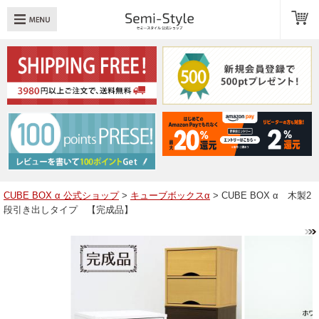
め：
透明扉
引き出し
LED
TOPへ戻る
商品一覧
商品カテゴリ
CUBE BOX α 公式ショップ
>
キューブボックスα
> CUBE BOX α 木製2
段引き出しタイプ 【完成品】
キューブボックスαレイアウト例
スタッフブログ
Q＆A
送料・お支払いについて