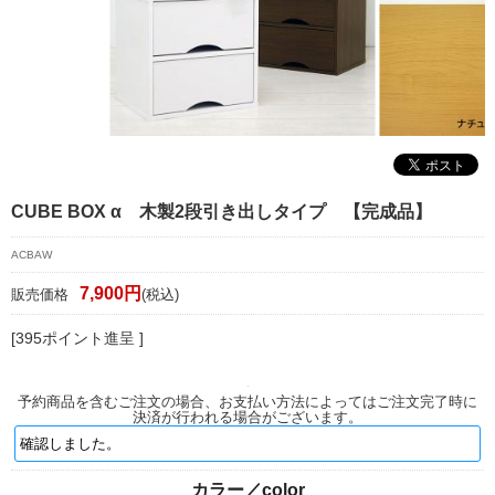
マイページ/会員登録
個人情報保護方針
特定商取引法に基づく表記
会社概要
お問い合わせ
CUBE BOX α 木製2段引き出しタイプ 【完成品】
witter
ACBAW
nstagram
7,900円
販売価格
(税込)
[395ポイント進呈 ]
予約商品を含むご注文の場合、お支払い方法によってはご注文完了時に
決済が行われる場合がございます。
カラー／color