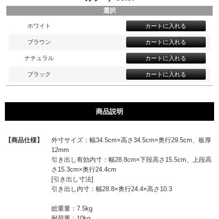
選択
ホワイト
ブラウン
ナチュラル
ブラック
商品説明
【商品仕様】
外寸サイズ：幅34.5cm×高さ34.5cm×奥行29.5cm、板厚
12mm
引き出し有効内寸：幅28.8cm×下段高さ15.5cm、上段高
さ15.3cm×奥行24.4cm
[引き出し寸法]
引き出し内寸：幅28.8×奥行24.4×高さ10.3
総重量：7.5kg
耐荷重：10kg