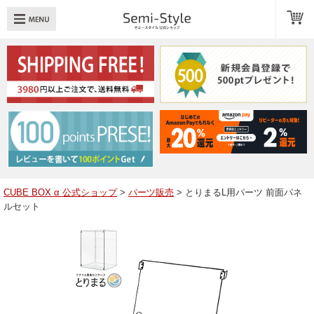
め：
透明扉
引き出し
LED
TOPへ戻る
商品一覧
商品カテゴリ
CUBE BOX α 公式ショップ
>
パーツ販売
> とりまるL用パーツ 前面パネ
ルセット
キューブボックスαレイアウト例
スタッフブログ
Q＆A
送料・お支払いについて