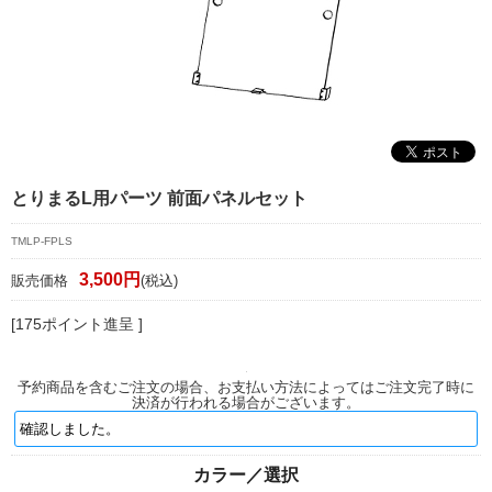
マイページ/会員登録
個人情報保護方針
特定商取引法に基づく表記
会社概要
お問い合わせ
とりまるL用パーツ 前面パネルセット
witter
TMLP-FPLS
3,500円
販売価格
(税込)
nstagram
[175ポイント進呈 ]
予約商品を含むご注文の場合、お支払い方法によってはご注文完了時に
決済が行われる場合がございます。
カラー／選択