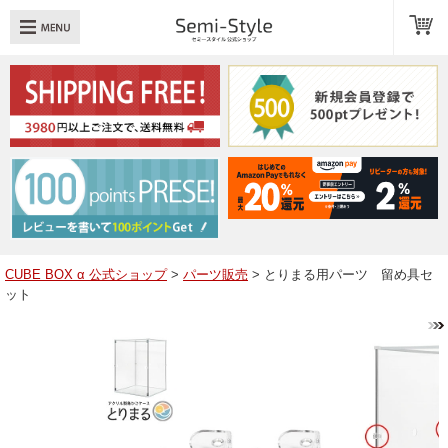
め：
透明扉
引き出し
LED
TOPへ戻る
商品一覧
商品カテゴリ
CUBE BOX α 公式ショップ
>
パーツ販売
> とりまる用パーツ 留め具セ
ット
キューブボックスαレイアウト例
スタッフブログ
Q＆A
送料・お支払いについて