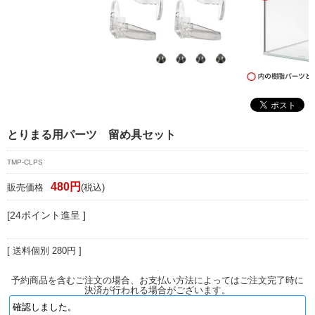
マイページ/会員登録
個人情報保護方針
特定商取引法に基づく表記
会社概要
お問い合わせ
とりまる用パーツ 留め具セット
witter
TMP-CLPS
nstagram
480円
販売価格
(税込)
[24ポイント進呈 ]
[ 送料個別 280円 ]
予約商品を含むご注文の場合、お支払い方法によってはご注文完了時に
決済が行われる場合がございます。