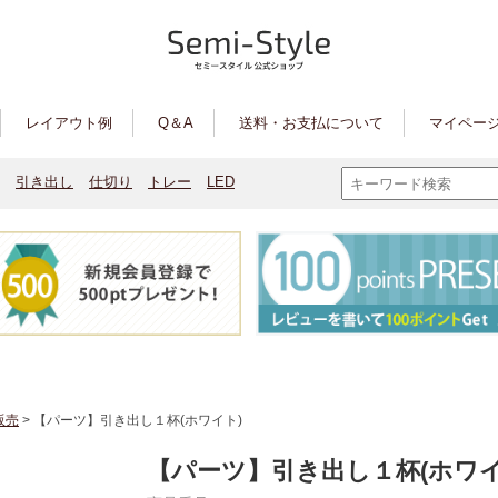
レイアウト例
Q＆A
送料・お支払について
マイページ
引き出し
仕切り
トレー
LED
販売
> 【パーツ】引き出し１杯(ホワイト)
【パーツ】引き出し１杯(ホワイ