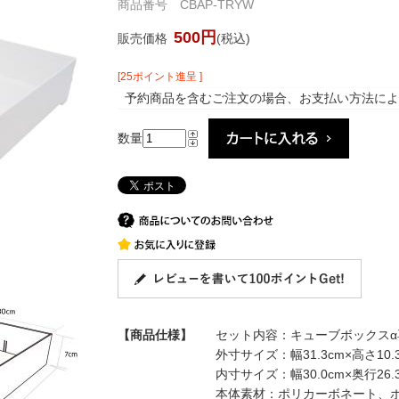
商品番号 CBAP-TRYW
500円
販売価格
(税込)
[25ポイント進呈 ]
予約商品を含むご注文の場合、お支払い方法によ
数量
【商品仕様】
セット内容：キューブボックスα
外寸サイズ：幅31.3cm×高さ10.3
内寸サイズ：幅30.0cm×奥行26.3
本体素材：ポリカーボネート、