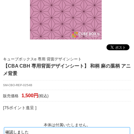
マイページ/会員登録
個人情報保護方針
特定商取引法に基づく表記
会社概要
お問い合わせ
キューブボックスα 専用 背面デザインシート
witter
【CBA CBH 専用背面デザインシート】 和柄 麻の葉柄 アニ
メ背景
nstagram
SM-CBO-REP-0254B
1,500円
販売価格
(税込)
[75ポイント進呈 ]
本体は付属いたしません。