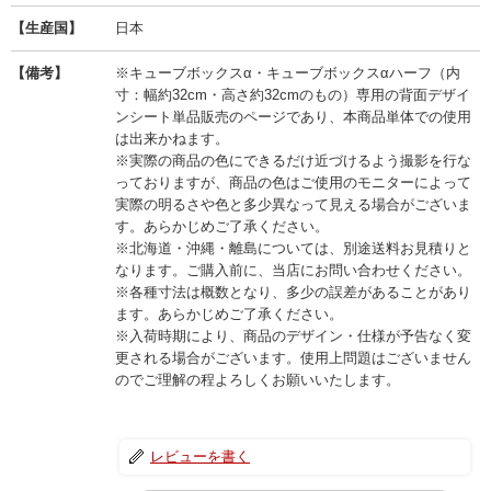
【生産国】
日本
【備考】
※キューブボックスα・キューブボックスαハーフ（内
寸：幅約32cm・高さ約32cmのもの）専用の背面デザイ
ンシート単品販売のページであり、本商品単体での使用
は出来かねます。
※実際の商品の色にできるだけ近づけるよう撮影を行な
っておりますが、商品の色はご使用のモニターによって
実際の明るさや色と多少異なって見える場合がございま
す。あらかじめご了承ください。
※北海道・沖縄・離島については、別途送料お見積りと
なります。ご購入前に、当店にお問い合わせください。
※各種寸法は概数となり、多少の誤差があることがあり
ます。あらかじめご了承ください。
※入荷時期により、商品のデザイン・仕様が予告なく変
更される場合がございます。使用上問題はございません
のでご理解の程よろしくお願いいたします。
レビューを書く