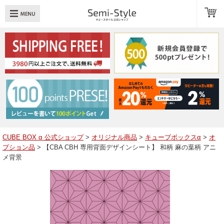
め：
透明扉
引き出し
LED
TOPへ戻る
商品一覧
商品カテゴリ
CUBE BOX α 公式ショップ
>
オリジナル商品
>
キューブボックスα
>
オ
プション品
> 【CBA CBH 専用背面デザインシート】 和柄 麻の葉柄 アニ
キューブボックスαレイアウト例
メ背景
スタッフブログ
Q＆A
送料・お支払いについて