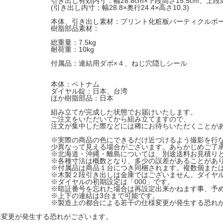
引き出し有効内寸：幅28.8cm×下段高さ15.5cm、上段高さ
(引き出し内寸：幅28.8×奥行24.4×高さ10.3)
本体、引き出し素材：プリント化粧板パーティクルボ
樹脂部品素材：
総重量：7.5kg
耐荷重：10kg
付属品：連結用ダボ×４、ねじ穴隠しシール
本体：ベトナム
ダイヤル錠：日本、台湾
ほか樹脂部品：日本
組み立てが完成した状態でお届けいたします。
ご注文をいただいてから組み立てますので、
注文が集中した際などには稀にお待ちいただくことが
※実際の商品の色にできるだけ近づけるよう撮影を行
少異なって見える場合がございます。あらかじめご了
※北海道・沖縄・離島については、別途送料お見積り
※各種寸法は概数となり、多少の誤差があることがあ
※付属品は商品１台につき同梱されます。複数個また
※木製２段引き出しは金庫ではございません。ダイヤ
※ダイヤルの初期設定は「000」です。
※暗証番号を忘れた場合は再設定出来かねます事、予
※上下の連結は3台まで可能です。
※製造上の都合による若干の仕様変更が発生する恐れ
様変更が発生する恐れがございます。