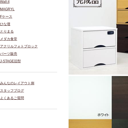
Wall.it
MAGRYL
Fケース
ひな壇
とりまる
メダカ食堂
アクリルフォトブロック
パーツ販売
J-STAGE旧型
みんなのレイアウト例
スタッフブログ
よくあるご質問