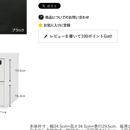
本体外寸：幅34.5cm×高さ34.5cm×奥行29.5cm、板厚