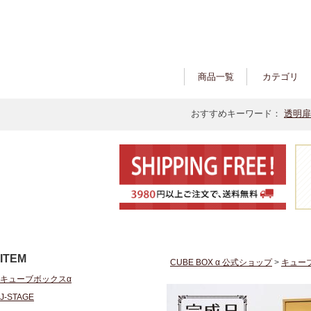
商品一覧
カテゴリ
おすすめキーワード：
透明扉
ITEM
CUBE BOX α 公式ショップ
>
キュー
キューブボックスα
J-STAGE