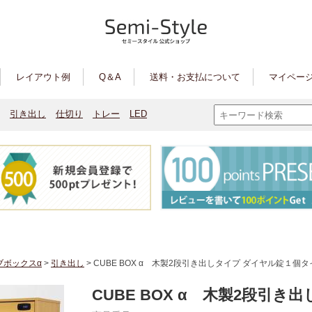
レイアウト例
Q＆A
送料・お支払について
マイページ
引き出し
仕切り
トレー
LED
ブボックスα
>
引き出し
> CUBE BOX α 木製2段引き出しタイプ ダイヤル錠１
CUBE BOX α 木製2段引