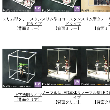
スリム型タテ・スタン
スリム型ヨコ・スタン
スリム型タテ・
ドタイプ
ドタイプ
【背面ミラー】
【背面ミラー】
【背面ミ
ノーマル型LED本体タ
ノーマル型LED
上下透明タイプ
イプ
【背面クリア】
【背面クリア】
【背面ク