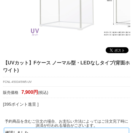
マイページ/会員登録
個人情報保護方針
特定商取引法に基づく表記
会社概要
お問い合わせ
【UVカット】Fケース ノーマル型・LEDなしタイプ(背面ホ
witter
ワイト)
nstagram
FCNL-450345W5-UV
7,900円
販売価格
(税込)
[395ポイント進呈 ]
予約商品を含むご注文の場合、お支払い方法によってはご注文完了時に
決済が行われる場合がございます。