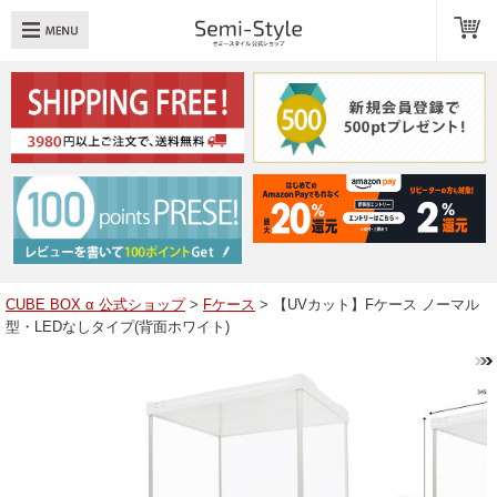
め：
透明扉
引き出し
LED
TOPへ戻る
商品一覧
商品カテゴリ
CUBE BOX α 公式ショップ
>
Fケース
> 【UVカット】Fケース ノーマル
型・LEDなしタイプ(背面ホワイト)
キューブボックスαレイアウト例
スタッフブログ
Q＆A
送料・お支払いについて