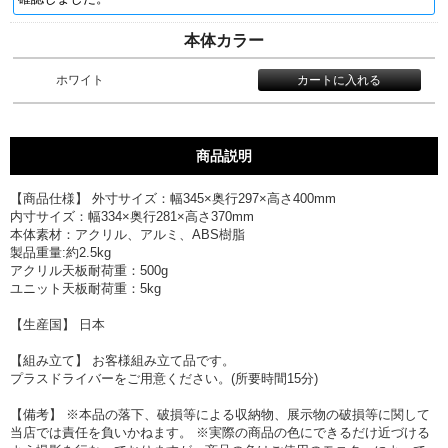
本体カラー
ホワイト
商品説明
【商品仕様】 外寸サイズ：幅345×奥行297×高さ400mm
内寸サイズ：幅334×奥行281×高さ370mm
本体素材：アクリル、アルミ、ABS樹脂
製品重量:約2.5kg
アクリル天板耐荷重：500g
ユニット天板耐荷重：5kg
【生産国】 日本
【組み立て】 お客様組み立て品です。
プラスドライバーをご用意ください。(所要時間15分)
【備考】 ※本品の落下、破損等による収納物、展示物の破損等に関して
当店では責任を負いかねます。 ※実際の商品の色にできるだけ近づける