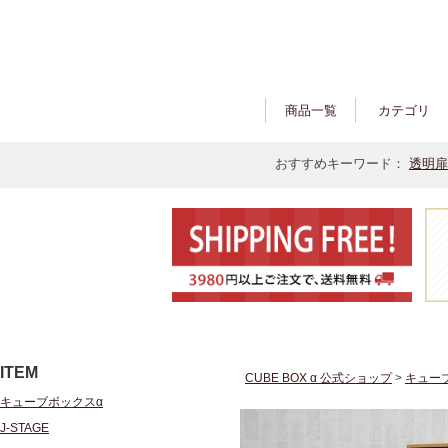
商品一覧
カテゴリ
おすすめキーワード：
透明扉
ITEM
CUBE BOX α 公式ショップ
>
キュー
キューブボックスα
J-STAGE