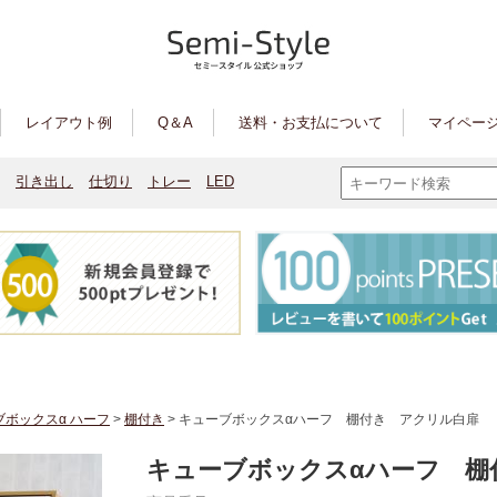
レイアウト例
Q＆A
送料・お支払について
マイページ
引き出し
仕切り
トレー
LED
ブボックスα ハーフ
>
棚付き
> キューブボックスαハーフ 棚付き アクリル白扉
キューブボックスαハーフ 棚