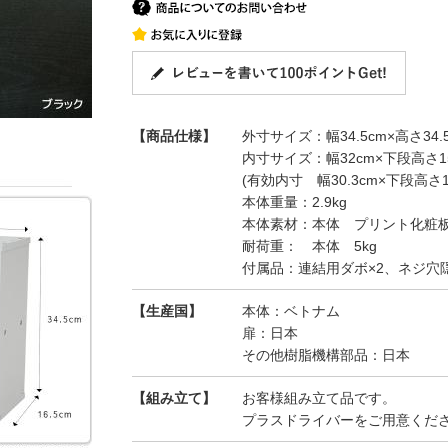
【商品仕様】
外寸サイズ：幅34.5cm×高さ34.
内寸サイズ：幅32cm×下段高さ15.
(有効内寸 幅30.3cm×下段高さ15
本体重量：2.9kg
本体素材：本体 プリント化粧板
耐荷重： 本体 5kg
付属品：連結用ダボ×2、ネジ穴隠
【生産国】
本体：ベトナム
扉：日本
その他樹脂機構部品：日本
【組み立て】
お客様組み立て品です。
プラスドライバーをご用意ください