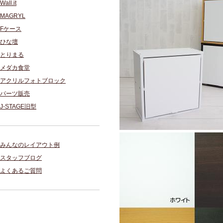
Wall.it
MAGRYL
Fケース
ひな壇
とりまる
メダカ食堂
アクリルフォトブロック
パーツ販売
J-STAGE旧型
みんなのレイアウト例
スタッフブログ
よくあるご質問