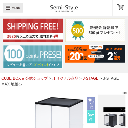
め：
透明扉
引き出し
LED
TOPへ戻る
商品一覧
商品カテゴリ
CUBE BOX α 公式ショップ
>
オリジナル商品
>
J-STAGE
> J-STAGE
MAX 地板ﾐﾗｰ
キューブボックスαレイアウト例
スタッフブログ
Q＆A
送料・お支払いについて