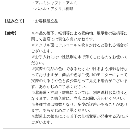
・アルミシャフト：アルミ
・パネル：アクリル樹脂
【組み立て】
・お客様組立品
【備考】
※本品の落下、転倒等による収納物、展示物の破損等に
関して当店では責任を負いかねます。
※アクリル面にアルコールを吹きかけると割れる場合が
ございます。
※お手入れには中性洗剤を水で薄くしたものをお使いく
ださい。
※実際の商品の色にできるだけ近づけるよう撮影を行な
っておりますが、商品の色はご使用のモニターによって
実際の明るさや色と多少異なって見える場合がございま
す。あらかじめご了承ください。
※北海道・沖縄・離島については、別途送料お見積りと
なります。ご購入前に、当店にお問い合わせください。
※各種寸法は概数となり、多少の誤差があることがあり
ます。あらかじめご了承ください。
※製造上の都合による若干の仕様変更が発生する恐れが
ございます。