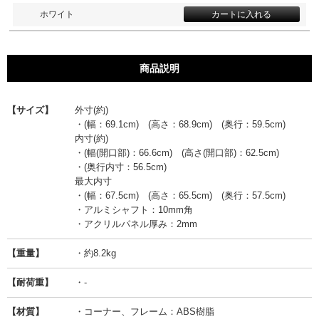
ホワイト
商品説明
【サイズ】
外寸(約)
・(幅：69.1cm) (高さ：68.9cm) (奥行：59.5cm)
内寸(約)
・(幅(開口部)：66.6cm) (高さ(開口部)：62.5cm)
・(奥行内寸：56.5cm)
最大内寸
・(幅：67.5cm) (高さ：65.5cm) (奥行：57.5cm)
・アルミシャフト：10mm角
・アクリルパネル厚み：2mm
【重量】
・約8.2kg
【耐荷重】
・-
【材質】
・コーナー、フレーム：ABS樹脂