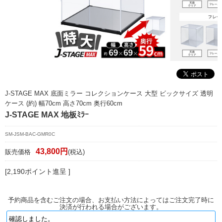
マイページ/会員登録
個人情報保護方針
特定商取引法に基づく表記
会社概要
お問い合わせ
J-STAGE MAX 底面ミラー コレクションケース 大型 ビックサイズ 透明
ケース (約) 幅70cm 高さ70cm 奥行60cm
witter
J-STAGE MAX 地板ﾐﾗｰ
nstagram
SM-JSM-BAC-GMR0C
43,800円
販売価格
(税込)
[2,190ポイント進呈 ]
予約商品を含むご注文の場合、お支払い方法によってはご注文完了時に
決済が行われる場合がございます。