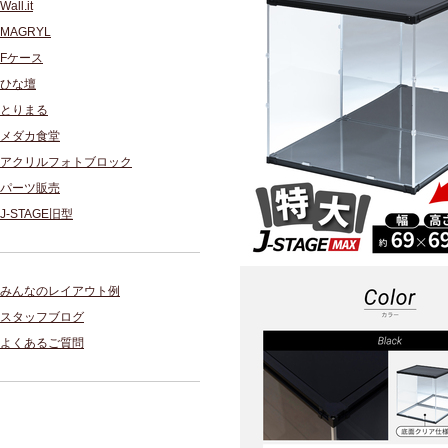
Wall.it
MAGRYL
Fケース
ひな壇
とりまる
メダカ食堂
アクリルフォトブロック
パーツ販売
J-STAGE旧型
みんなのレイアウト例
スタッフブログ
よくあるご質問