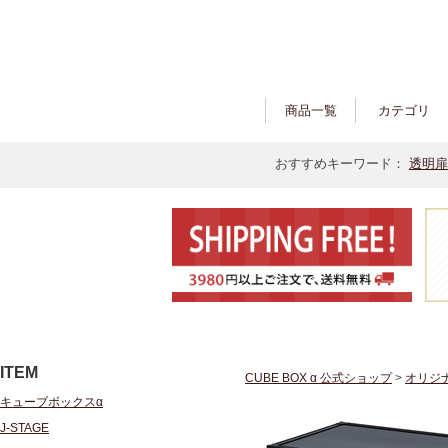
商品一覧
カテゴリ
おすすめキーワード：
透明扉
ITEM
CUBE BOX α 公式ショップ
>
オリジ
キューブボックスα
J-STAGE