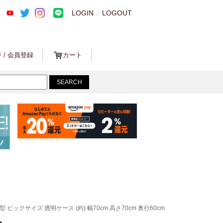
LOGIN
LOGOUT
 / 会員登録
カート
大型 ビックサイズ 透明ケース (約) 幅70cm 高さ70cm 奥行60cm
ｰ