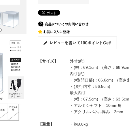
【サイズ】
外寸(約)
・(幅：69.1cm) (高さ：68.9cm
内寸(約)
・(幅(開口部)：66.6cm) (高さ(
・(奥行内寸：56.5cm)
最大内寸
・(幅：67.5cm) (高さ：63.5cm
・アルミシャフト：10mm角
・アクリルパネル厚み：2mm
【重量】
・約9.8kg