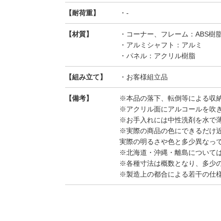
【耐荷重】
・-
【材質】
・コーナー、フレーム：ABS樹
・アルミシャフト：アルミ
・パネル：アクリル樹脂
【組み立て】
・お客様組立品
【備考】
※本品の落下、転倒等による収
※アクリル面にアルコールを吹
※お手入れには中性洗剤を水で
※実際の商品の色にできるだけ
実際の明るさや色と多少異なっ
※北海道・沖縄・離島について
※各種寸法は概数となり、多少
※製造上の都合による若干の仕