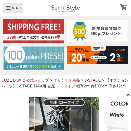
め：
透明扉
引き出し
LED
TOPへ戻る
商品一覧
商品カテゴリ
CUBE BOX α 公式ショップ
>
オリジナル商品
>
J-STAGE
> 【オプション
パーツ】J-STAGE MAX用 台座 ロータイプ 幅70cm 奥行60cm 高さ12cm
キューブボックスαレイアウト例
スタッフブログ
Q＆A
送料・お支払いについて