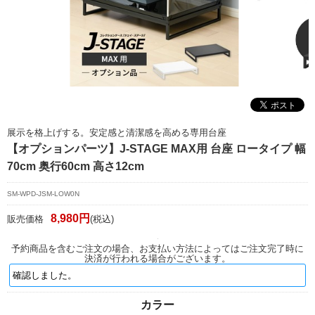
マイページ/会員登録
個人情報保護方針
特定商取引法に基づく表記
会社概要
お問い合わせ
展示を格上げする。安定感と清潔感を高める専用台座
【オプションパーツ】J-STAGE MAX用 台座 ロータイプ 幅
witter
70cm 奥行60cm 高さ12cm
nstagram
SM-WPD-JSM-LOW0N
8,980円
販売価格
(税込)
予約商品を含むご注文の場合、お支払い方法によってはご注文完了時に
決済が行われる場合がございます。
カラー