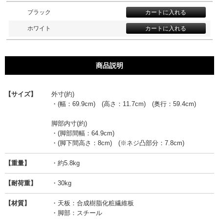
ブラック
ホワイト
商品説明
【サイズ】
外寸(約)
・(幅：69.9cm) (高さ：11.7cm) (奥行：59.4cm)
脚部内寸(約)
・(脚部間幅：64.9cm)
・(脚下間高さ：8cm) (※ネジ凸部分：7.8cm)
【重量】
・約5.8kg
【耐荷重】
・30kg
【材質】
・天板：合成樹脂化粧繊維板
・脚部：スチール